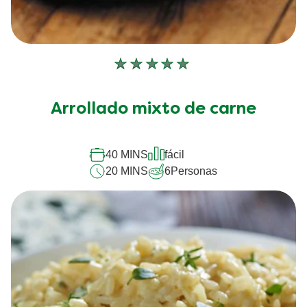
No
se
han
Arrollado mixto de carne
enviado
calificaciones
para
este
40 MINS
fácil
recipe
20 MINS
6
Personas