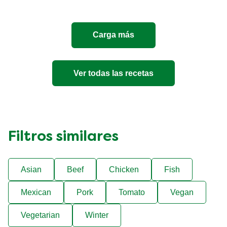
4
Quesos
es
Carga más
5.0
de
5
de
Ver todas las recetas
1
calificaciones.
Filtros similares
Asian
Beef
Chicken
Fish
Mexican
Pork
Tomato
Vegan
Vegetarian
Winter