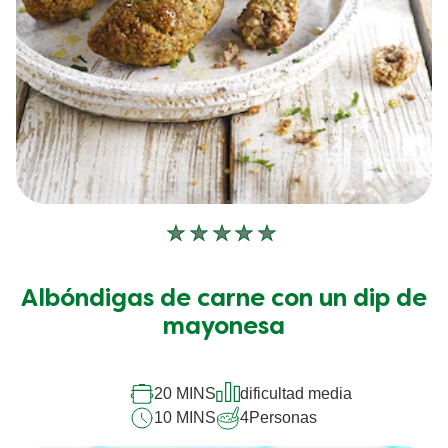
No
se
han
Albóndigas de carne con un dip de
enviado
calificaciones
mayonesa
para
este
recipe
20 MINS
dificultad media
10 MINS
4
Personas