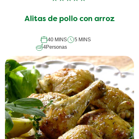
No
se
han
Alitas de pollo con arroz
enviado
calificaciones
para
este
40 MINS
5 MINS
recipe
4
Personas