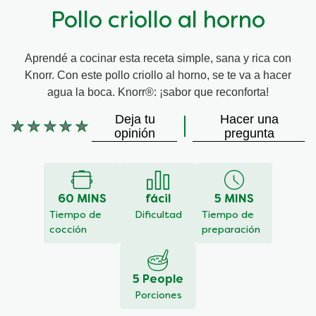
Pollo criollo al horno
Aprendé a cocinar esta receta simple, sana y rica con
Knorr. Con este pollo criollo al horno, se te va a hacer
agua la boca. Knorr®: ¡sabor que reconforta!
Deja tu
Hacer una
No
opinión
pregunta
se
han
enviado
calificaciones
60 MINS
fácil
5 MINS
para
este
Tiempo de
Dificultad
Tiempo de
recipe
cocción
preparación
5 People
Porciones