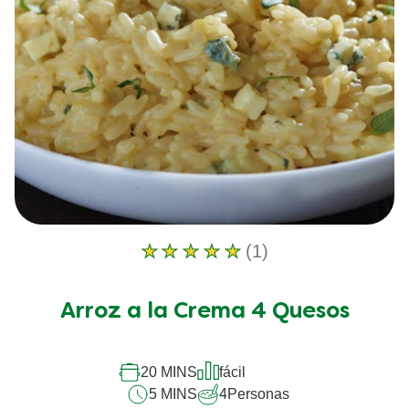
(1)
La
calificación
promedio
Arroz a la Crema 4 Quesos
de
este
Arroz
a
20 MINS
fácil
la
5 MINS
4
Personas
Crema