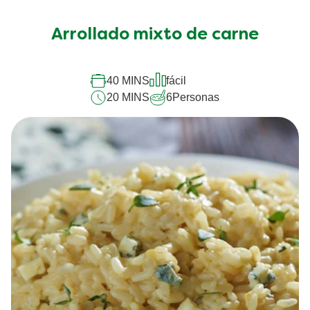
se
han
Arrollado mixto de carne
enviado
calificaciones
para
este
40 MINS
fácil
recipe
20 MINS
6
Personas