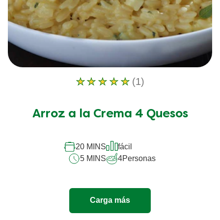
(1)
La
calificación
promedio
Arroz a la Crema 4 Quesos
de
este
Arroz
a
20 MINS
fácil
la
5 MINS
4
Personas
Crema
4
Quesos
es
Carga más
5.0
de