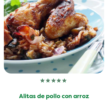
No
se
han
Alitas de pollo con arroz
enviado
calificaciones
para