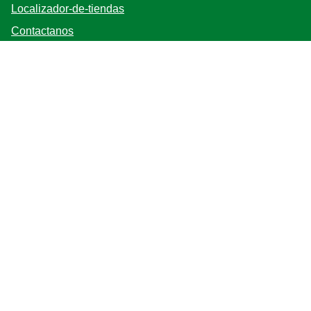
Localizador-de-tiendas
Contactanos
Mapa del sitio
Bases y Condiciones
Síganos
Registrarse
Ubicación
Argentina
Cambiar locación