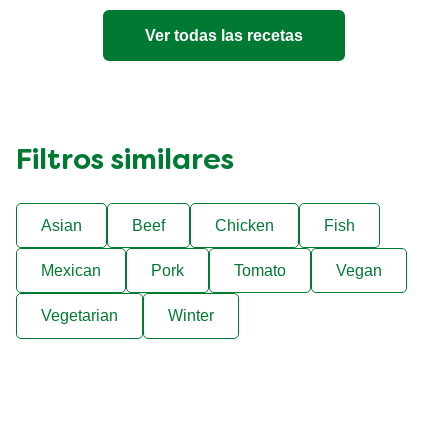
5
de
Ver todas las recetas
1
calificaciones.
Filtros similares
Asian
Beef
Chicken
Fish
Mexican
Pork
Tomato
Vegan
Vegetarian
Winter