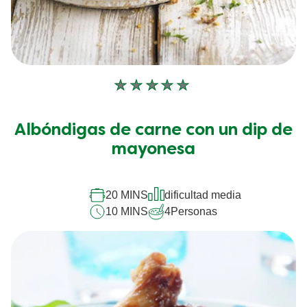
No
se
han
Albóndigas de carne con un dip de
enviado
calificaciones
mayonesa
para
este
recipe
20 MINS
dificultad media
10 MINS
4
Personas