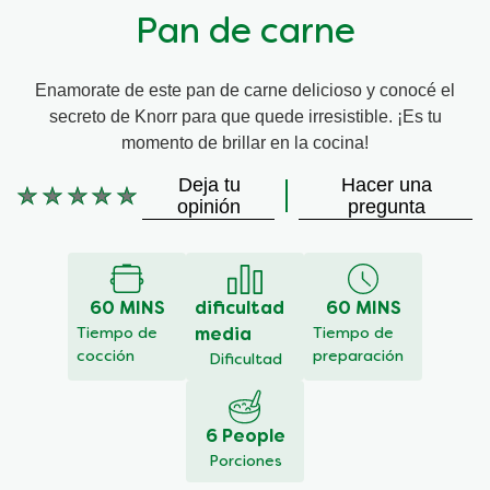
Pan de carne
Enamorate de este pan de carne delicioso y conocé el
secreto de Knorr para que quede irresistible. ¡Es tu
momento de brillar en la cocina!
Deja tu
Hacer una
No
opinión
pregunta
se
han
enviado
calificaciones
60 MINS
dificultad
60 MINS
para
este
Tiempo de
media
Tiempo de
recipe
cocción
preparación
Dificultad
6 People
Porciones