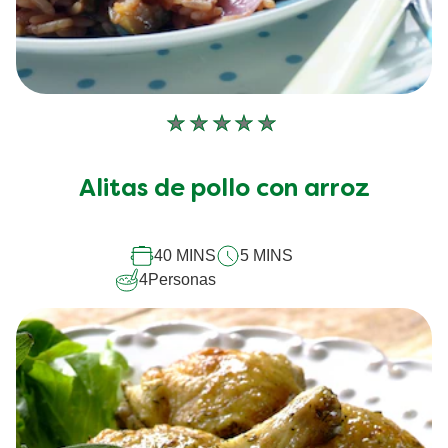
No
se
han
Alitas de pollo con arroz
enviado
calificaciones
para
este
40 MINS
5 MINS
recipe
4
Personas