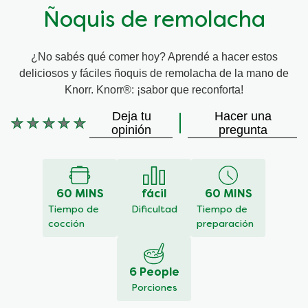
Ñoquis de remolacha
¿No sabés qué comer hoy? Aprendé a hacer estos
deliciosos y fáciles ñoquis de remolacha de la mano de
Knorr. Knorr®: ¡sabor que reconforta!
Deja tu
Hacer una
No
opinión
pregunta
se
han
enviado
calificaciones
60 MINS
fácil
60 MINS
para
este
Tiempo de
Dificultad
Tiempo de
recipe
cocción
preparación
6 People
Porciones