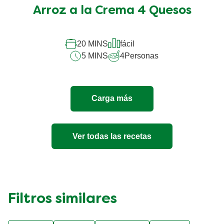
promedio
Arroz a la Crema 4 Quesos
de
este
Arroz
a
20 MINS
fácil
la
5 MINS
4
Personas
Crema
4
Quesos
es
Carga más
5.0
de
5
de
Ver todas las recetas
1
calificaciones.
Filtros similares