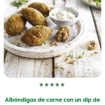
No
se
han
Albóndigas de carne con un dip de
enviado