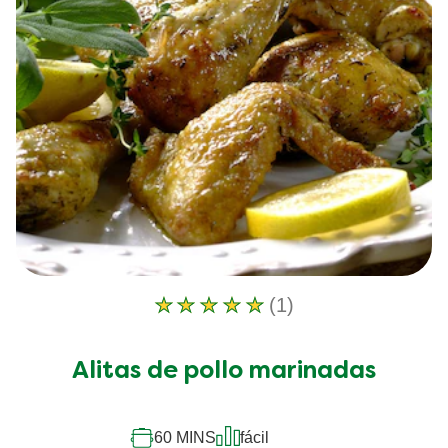
(1)
La
calificación
promedio
Alitas de pollo marinadas
de
este
Alitas
de
60 MINS
fácil