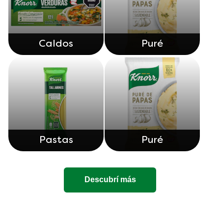
Caldos
Puré
Pastas
Puré
Descubrí más