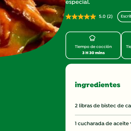
especial.
5.0
(2)
Escri
Lea
2
reseñas.
Enlace
en
la
misma
Tiempo de cocción
Ti
página.
3 H 30 mins
ingredientes
2 libras de bistec de 
1 cucharada de aceite