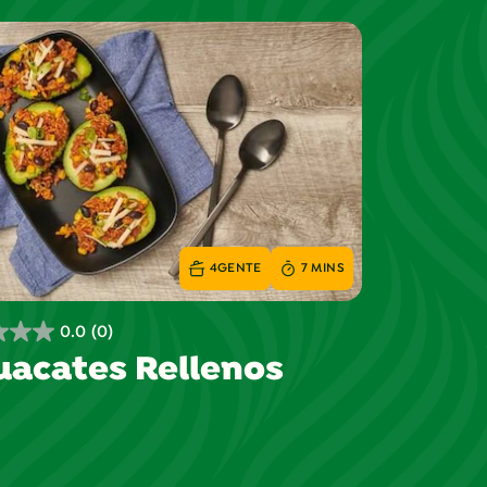
4
GENTE
7 MINS
0.0
(0)
acates Rellenos
s.