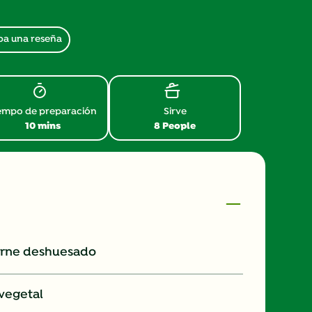
ba una reseña
empo de preparación
Sirve
10 mins
8 People
carne deshuesado
 vegetal