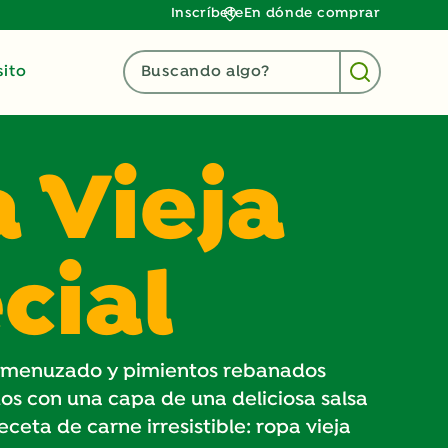
Inscríbete
En dónde comprar
ito
Buscando algo?
 Vieja
cial
esmenuzado y pimientos rebanados
s con una capa de una deliciosa salsa
ceta de carne irresistible: ropa vieja