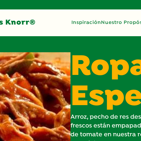
s Knorr®
Inspiración
Nuestro Propós
Ropa
Espe
Arroz, pecho de res d
frescos están empapado
de tomate en nuestra re