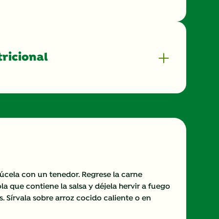
ricional
0.0
0.0 g
0.0 g
0.0 g
cela con un tenedor. Regrese la carne
a que contiene la salsa y déjela hervir a fuego
0.0 g
. Sírvala sobre arroz cocido caliente o en