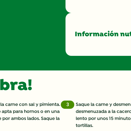
Información nut
Energy (kcal)
Protein (g)
obra!
Sugar (g)
Fat (g)
la carne con sal y pimienta.
Saque la carne y desmenú
3
e apta para hornos o en una
Fibre (g)
desmenuzada a la cacerol
ne por ambos lados. Saque la
lento por unos 15 minutos
tortillas.