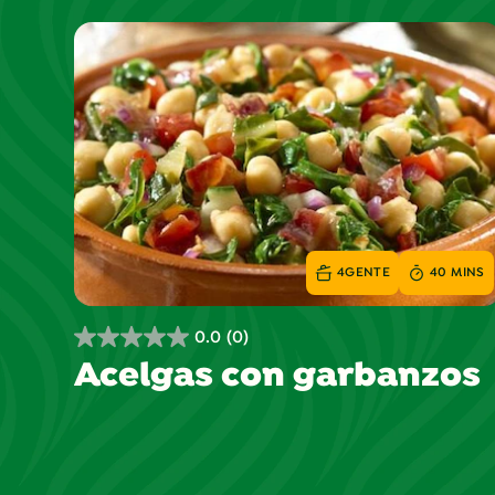
4
GENTE
40 MINS
0.0
(0)
0.0
Acelgas con garbanzos
de
5
estrellas.