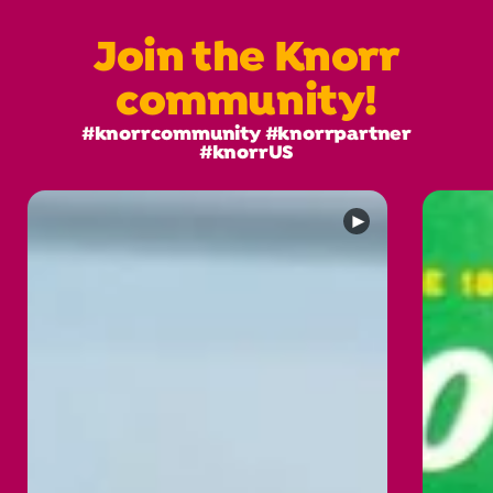
Join the Knorr
community!
#knorrcommunity #knorrpartner
#knorrUS