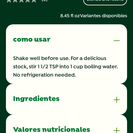
Sin
puntuación.
Enlace
8.45 fl oz
Variantes disponibles
en
la
misma
página.
como usar
Shake well before use. For a delicious
stock, stir 1 1/2 TSP into 1 cup boiling water.
No refrigeration needed.
Ingredientes
Valores nutricionales