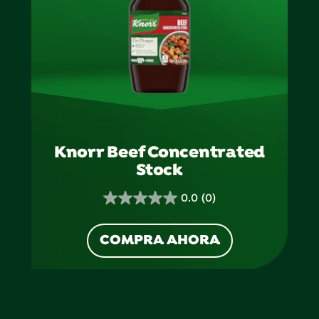
Knorr Beef Concentrated
Stock
0.0
(0)
0.0
de
COMPRA AHORA
5
estrellas.