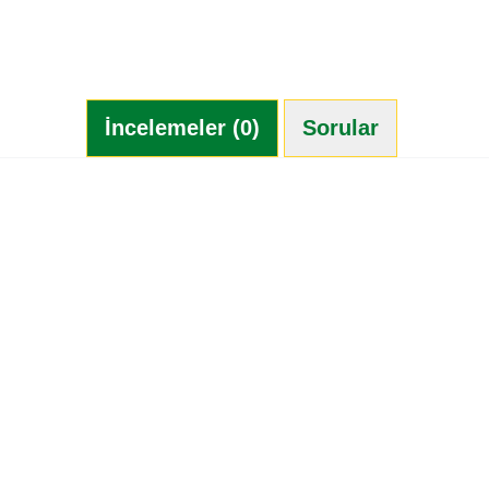
İncelemeler (0)
Sorular (0)
İlk yorumlayan siz olun.
Bir değerlendirme yazın
Bir soru sor