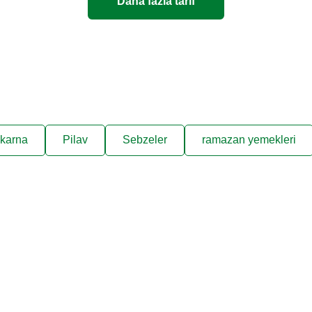
Daha fazla tarif
karna
Pilav
Sebzeler
ramazan yemekleri