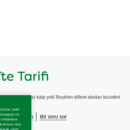
te Tarifi
le ulaşamayacağınız kalp yok! Beytinin dillere destan lezzetini
leştirin.
rezler, belirli
, Instagram vb.
lendirme yazın
Bir soru sor
en reklamların
im
okuyun veya
klayarak, çerez