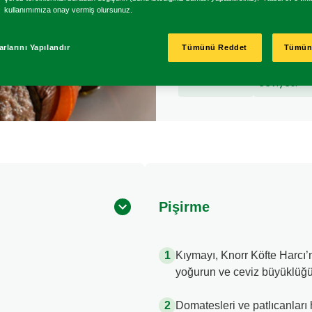
için
kullanımımıza onay vermiş olursunuz.
değerlendirme
gönderilmedi
30 Dakika
Orta
rlarını Yapılandır
Tümünü Reddet
Tümün
Pişirme
derece
Süresi
Zorluk
Seviyesi
Pişirme
Kıymayı, Knorr Köfte Harcı’n
yoğurun ve ceviz büyüklüğün
Domatesleri ve patlıcanları 