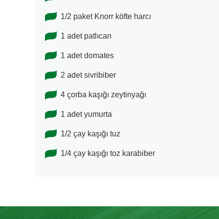
1/2 paket Knorr köfte harcı
1 adet patlıcan
1 adet domates
2 adet sivribiber
4 çorba kaşığı zeytinyağı
1 adet yumurta
1/2 çay kaşığı tuz
1/4 çay kaşığı toz karabiber