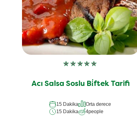
Bu
recipe
için
Acı Salsa Soslu Bi̇ftek Tarifi
değerlendirme
gönderilmedi
15 Dakika
Orta derece
15 Dakika
4
people