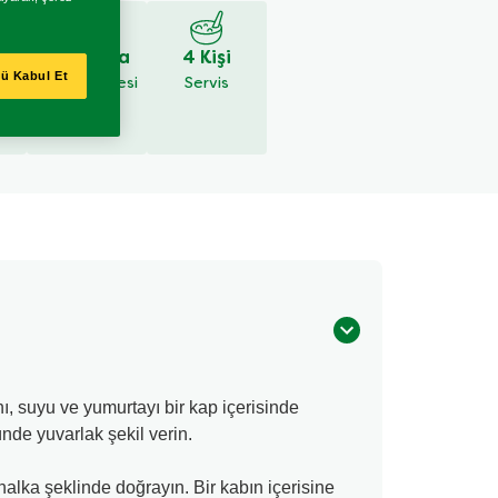
15 Dakika
4 Kişi
ü Kabul Et
Hazırlık Süresi
Servis
ı, suyu ve yumurtayı bir kap içerisinde
de yuvarlak şekil verin.
halka şeklinde doğrayın. Bir kabın içerisine