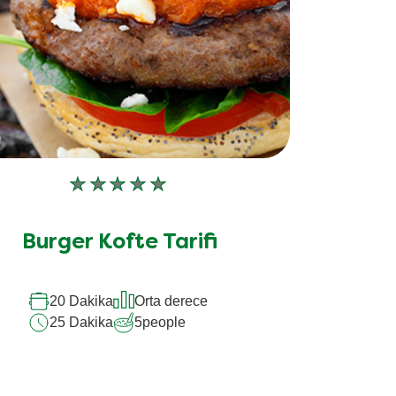
Bu
recipe
için
Burger Kofte Tarifi
değerlendirme
gönderilmedi
20 Dakika
Orta derece
25 Dakika
5
people