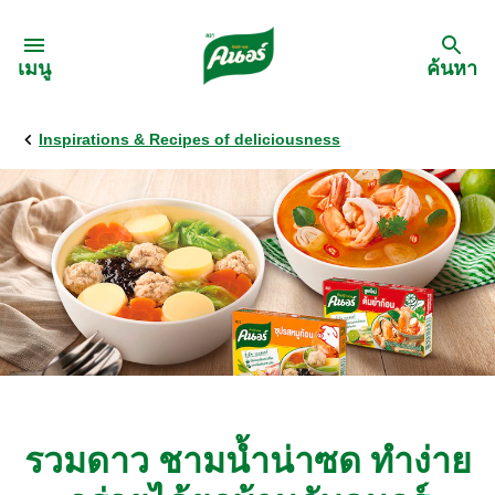
Skip to:
เมนู
ค้นหา
Inspirations & Recipes of deliciousness
กลับ
สูตรอาหาร
เมนูอาหารตามวัตถุดิบ
เมนูอาหารตามประเภทการทำ
เมนูสุขภาพ
รวมดาว ชามน้ำน่าซด ทำง่าย
เมนูอาหารประจำภาค