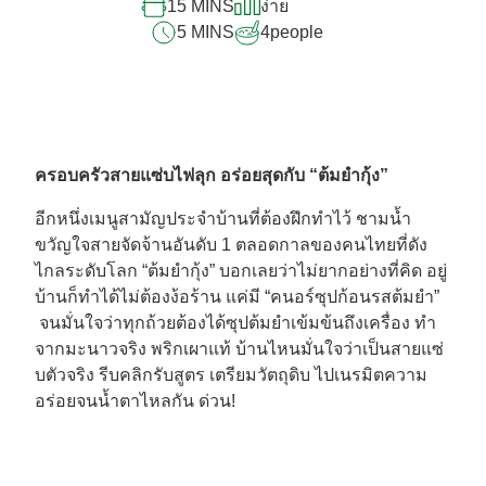
15 MINS
ง่าย
recipe
5 MINS
4
people
นี้
ครอบครัวสายแซ่บไฟลุก อร่อยสุดกับ “ต้มยำกุ้ง”
อีกหนึ่งเมนูสามัญประจำบ้านที่ต้องฝึกทำไว้ ชามน้ำ
ขวัญใจสายจัดจ้านอันดับ 1 ตลอดกาลของคนไทยที่ดัง
ไกลระดับโลก “ต้มยำกุ้ง” บอกเลยว่าไม่ยากอย่างที่คิด อยู่
บ้านก็ทำได้ไม่ต้องง้อร้าน แค่มี “คนอร์ซุปก้อนรสต้มยำ”
จนมั่นใจว่าทุกถ้วยต้องได้ซุปต้มยำเข้มข้นถึงเครื่อง ทำ
จากมะนาวจริง พริกเผาแท้ บ้านไหนมั่นใจว่าเป็นสายแซ่
บตัวจริง รีบคลิกรับสูตร เตรียมวัตถุดิบ ไปเนรมิตความ
อร่อยจนน้ำตาไหลกัน ด่วน!