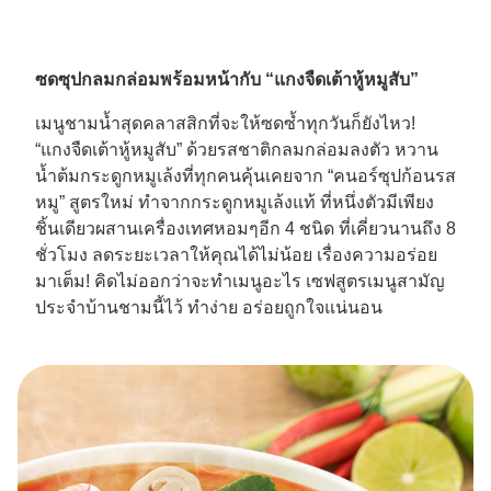
ซดซุปกลมกล่อมพร้อมหน้ากับ “แกงจืดเต้าหู้หมูสับ”
เมนูชามน้ำสุดคลาสสิกที่จะให้ซดซ้ำทุกวันก็ยังไหว!
“แกงจืดเต้าหู้หมูสับ” ด้วยรสชาติกลมกล่อมลงตัว หวาน
น้ำต้มกระดูกหมูเล้งที่ทุกคนคุ้นเคยจาก “คนอร์ซุปก้อนรส
หมู” สูตรใหม่ ทำจากกระดูกหมูเล้งแท้ ที่หนึ่งตัวมีเพียง
ชิ้นเดียวผสานเครื่องเทศหอมๆอีก 4 ชนิด ที่เคี่ยวนานถึง 8
ชั่วโมง ลดระยะเวลาให้คุณได้ไม่น้อย เรื่องความอร่อย
มาเต็ม! คิดไม่ออกว่าจะทำเมนูอะไร เซฟสูตรเมนูสามัญ
ประจำบ้านชามนี้ไว้ ทำง่าย อร่อยถูกใจแน่นอน