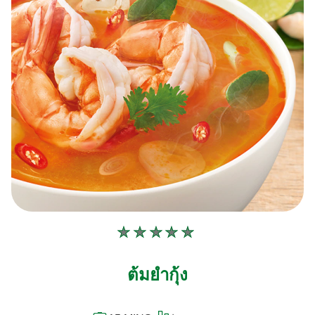
ไม่มี
การ
ต้มยำกุ้ง
ให้
คะแนน
สำหรับ