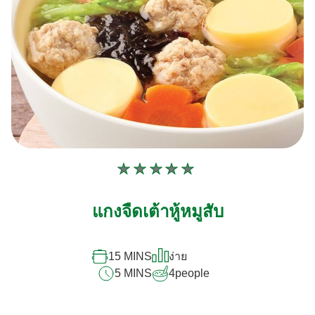
ไม่มี
การ
แกงจืดเต้าหู้หมูสับ
ให้
คะแนน
สำหรับ
15 MINS
ง่าย
recipe
5 MINS
4
people
นี้