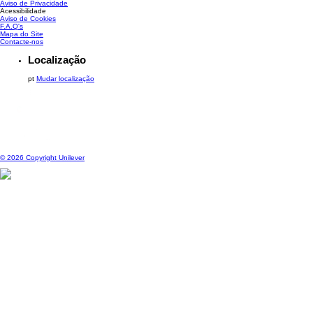
Aviso de Privacidade
Acessibilidade
Aviso de Cookies
Gerir Preferências
F.A.Q's
Mapa do Site
Contacte-nos
Localização
pt
Mudar localização
© 2026 Copyright Unilever