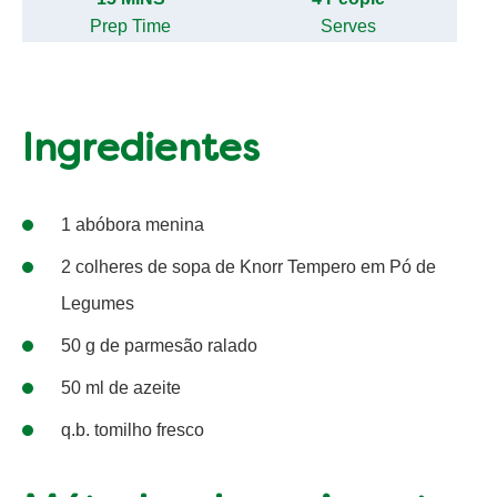
Prep Time
Serves
Ingredientes
1 abóbora menina
2 colheres de sopa de Knorr Tempero em Pó de
Legumes
50 g de parmesão ralado
50 ml de azeite
q.b. tomilho fresco