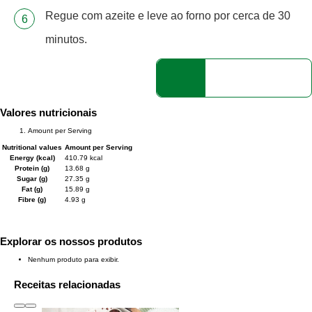
Regue com azeite e leve ao forno por cerca de 30
minutos.
Valores nutricionais
Amount per Serving
Nutritional values
Amount per Serving
Energy (kcal)
410.79 kcal
Protein (g)
13.68 g
Sugar (g)
27.35 g
Fat (g)
15.89 g
Fibre (g)
4.93 g
Explorar os nossos produtos
Nenhum produto para exibir.
Receitas relacionadas
slide
1 to 3
of 6