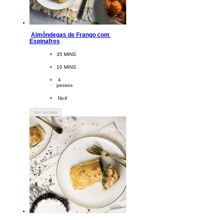
Almôndegas de Frango com 
Espinafres
CookingTime
35 MINS 
PreparationTime
10 MINS
Servings
 4
pessos
Difficulty
 fácil
Ver receita