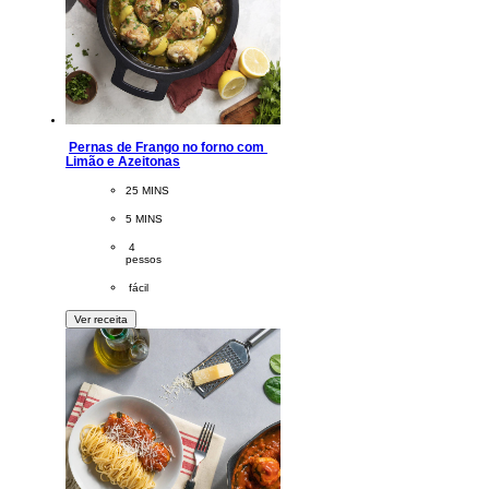
Pernas de Frango no forno com 
Limão e Azeitonas
CookingTime
25 MINS 
PreparationTime
5 MINS
Servings
 4
pessos
Difficulty
 fácil
Ver receita