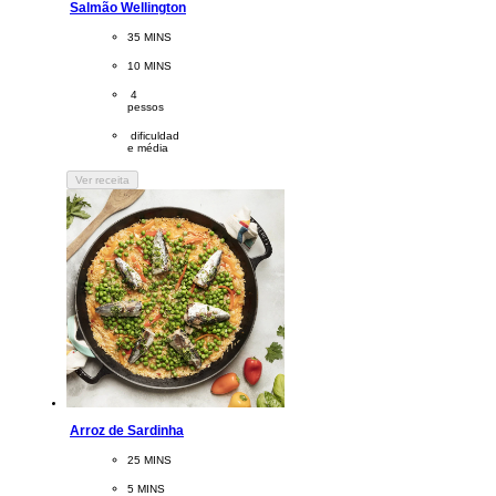
Salmão Wellington
CookingTime
35 MINS 
PreparationTime
10 MINS
Servings
 4
pessos
Difficulty
 dificuldad
e média
Ver receita
Arroz de Sardinha
CookingTime
25 MINS 
PreparationTime
5 MINS