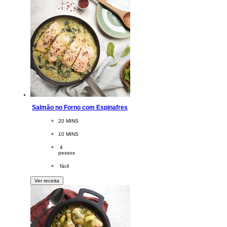
Salmão no Forno com Espinafres
CookingTime
20 MINS 
PreparationTime
10 MINS
Servings
 4
pessos
Difficulty
 fácil
Ver receita