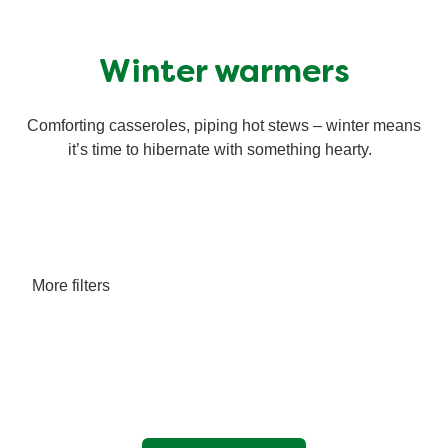
Ricette a base di cereali
Insaporitori
Winter warmers
Le ricette di Chiara Maci per Knorr
Comforting casseroles, piping hot stews – winter means
it’s time to hibernate with something hearty.
Consigli del mestiere
More filters