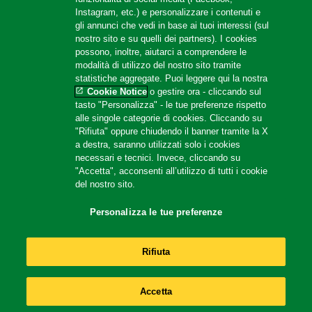
Amazon Store
Instagram, etc.) e personalizzare i contenuti e
gli annunci che vedi in base ai tuoi interessi (sul
nostro sito e su quelli dei partners). I cookies
possono, inoltre, aiutarci a comprendere le
Follow us
modalità di utilizzo del nostro sito tramite
statistiche aggregate. Puoi leggere qui la nostra
Cookie Notice
o gestire ora - cliccando sul
tasto "Personalizza" - le tue preferenze rispetto
alle singole categorie di cookies. Cliccando su
"Rifiuta" oppure chiudendo il banner tramite la X
a destra, saranno utilizzati solo i cookies
necessari e tecnici. Invece, cliccando su
Location
"Accetta", acconsenti all’utilizzo di tutti i cookie
del nostro sito.
Italy
Change Location
Personalizza le tue preferenze
© 2026 Copyright Unilever
Rifiuta
Accetta