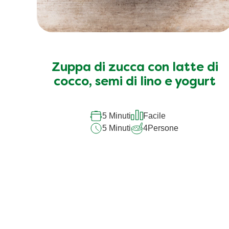
Zuppa di zucca con latte di
cocco, semi di lino e yogurt
5 Minuti
Facile
5 Minuti
4
Persone