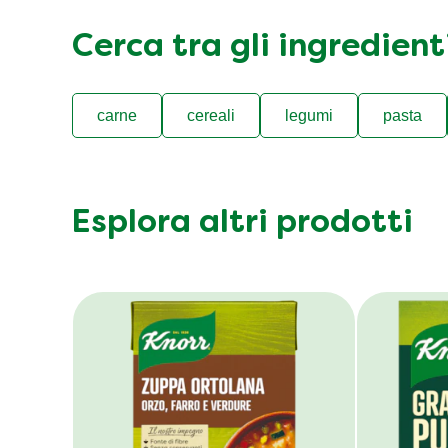
Cerca tra gli ingredien
carne
cereali
legumi
pasta
Esplora altri prodotti