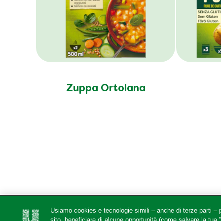
Zuppa Ortolana
Usiamo cookies e tecnologie simili – anche di terze parti – p
sito, beneficiare di alcune opportunità (come salvare la tua