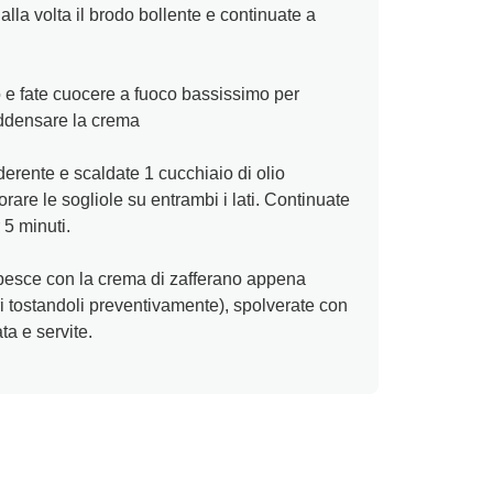
lla volta il brodo bollente e continuate a
o e fate cuocere a fuoco bassissimo per
addensare la crema
erente e scaldate 1 cucchiaio di olio
orare le sogliole su entrambi i lati. Continuate
 5 minuti.
l pesce con la crema di zafferano appena
ri tostandoli preventivamente), spolverate con
ta e servite.