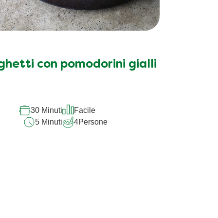
hetti con pomodorini gialli
30 Minuti
Facile
5 Minuti
4
Persone