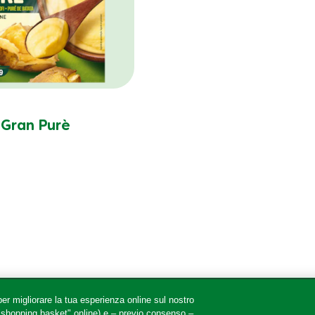
Gran Purè
er migliorare la tua esperienza online sul nostro
 "shopping basket" online) e – previo consenso –