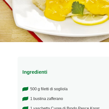
Ingredienti
500 g filetti di sogliola
1 bustina zafferano
1 vaschetta Cuore di Brodo Pesce Knorr