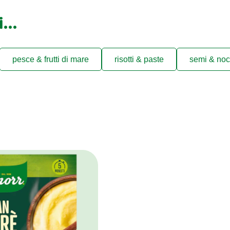
ti…
pesce & frutti di mare
risotti & paste
semi & noc