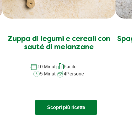
Zuppa di legumi e cereali con
Spag
sauté di melanzane
10 Minuti
Facile
5 Minuti
4
Persone
Scopri più ricette