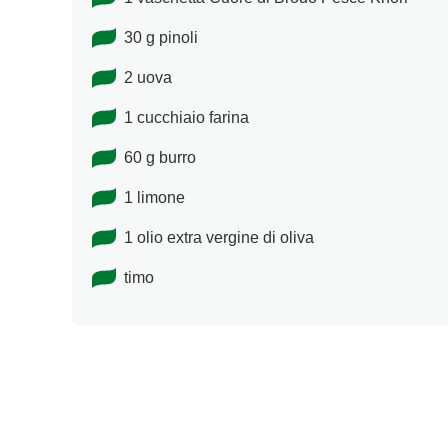
30 g pinoli
2 uova
1 cucchiaio farina
60 g burro
1 limone
1 olio extra vergine di oliva
timo