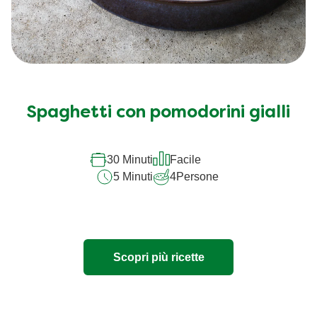
Spaghetti con pomodorini gialli
30 Minuti
Facile
5 Minuti
4
Persone
Scopri più ricette