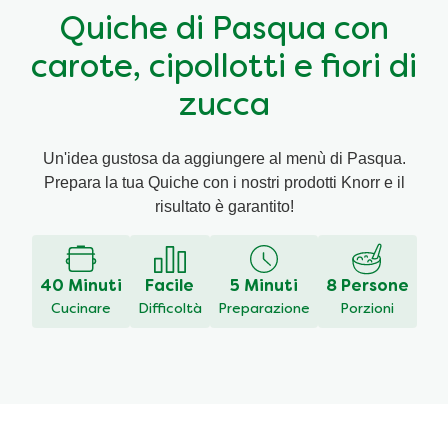
Quiche di Pasqua con
Ricette a base di cereali
Insaporitori
carote, cipollotti e fiori di
Le ricette di Chiara Maci per Knorr
zucca
Consigli del mestiere
Un'idea gustosa da aggiungere al menù di Pasqua.
Prepara la tua Quiche con i nostri prodotti Knorr e il
risultato è garantito!
40 Minuti
Facile
5 Minuti
8 Persone
Cucinare
Difficoltà
Preparazione
Porzioni