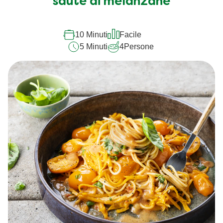
sauté di melanzane
10 Minuti
Facile
5 Minuti
4
Persone