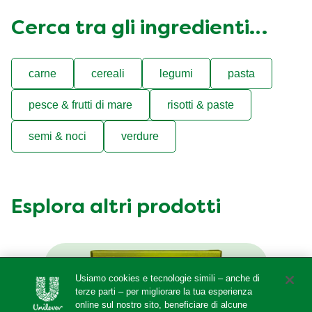
Cerca tra gli ingredienti…
carne
cereali
legumi
pasta
pesce & frutti di mare
risotti & paste
semi & noci
verdure
Esplora altri prodotti
Usiamo cookies e tecnologie simili – anche di
terze parti – per migliorare la tua esperienza
online sul nostro sito, beneficiare di alcune