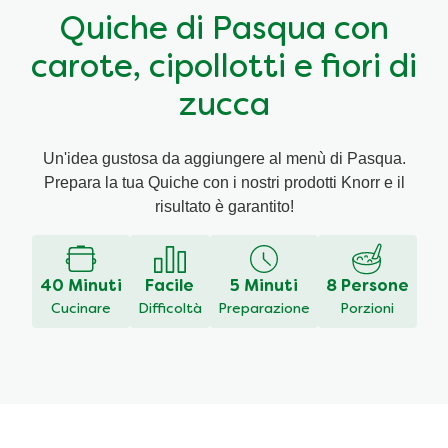
Quiche di Pasqua con
Ricette a base di cereali
Insaporitori
carote, cipollotti e fiori di
Le ricette di Chiara Maci per Knorr
zucca
Consigli del mestiere
Un'idea gustosa da aggiungere al menù di Pasqua.
Prepara la tua Quiche con i nostri prodotti Knorr e il
risultato è garantito!
40 Minuti
Facile
5 Minuti
8 Persone
Cucinare
Difficoltà
Preparazione
Porzioni