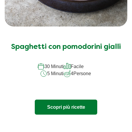
Spaghetti con pomodorini gialli
30 Minuti
Facile
5 Minuti
4
Persone
Scopri più ricette