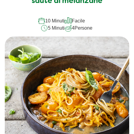
sauté di melanzane
10 Minuti
Facile
5 Minuti
4
Persone