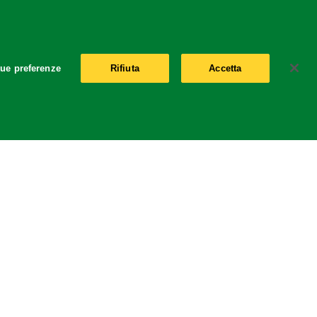
Location
tue preferenze
Rifiuta
Accetta
Italy
Change Location