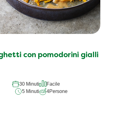
hetti con pomodorini gialli
30 Minuti
Facile
5 Minuti
4
Persone