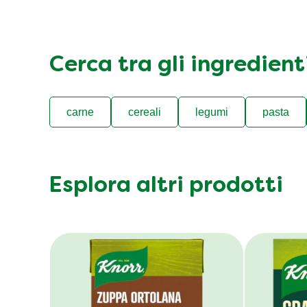
Cerca tra gli ingredien
carne
cereali
legumi
pasta
Esplora altri prodotti