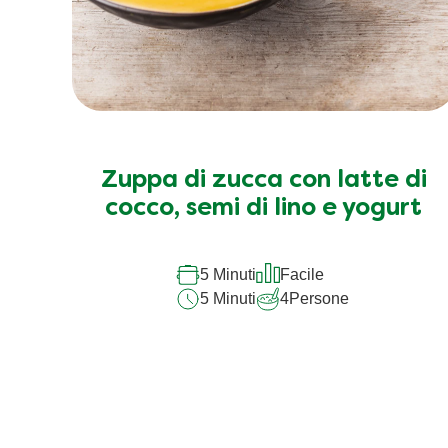
Zuppa di zucca con latte di
cocco, semi di lino e yogurt
5 Minuti
Facile
5 Minuti
4
Persone