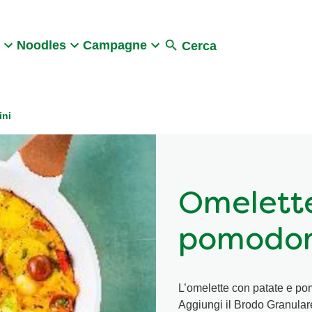
Search
Noodles
Campagne
Cerca
ini
Omelette
pomodor
L’omelette con patate e pom
Aggiungi il Brodo Granular