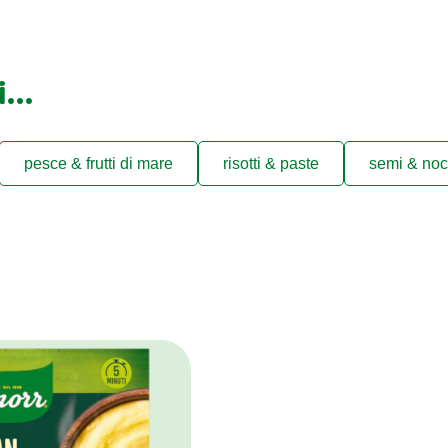
ti…
pesce & frutti di mare
risotti & paste
semi & noc