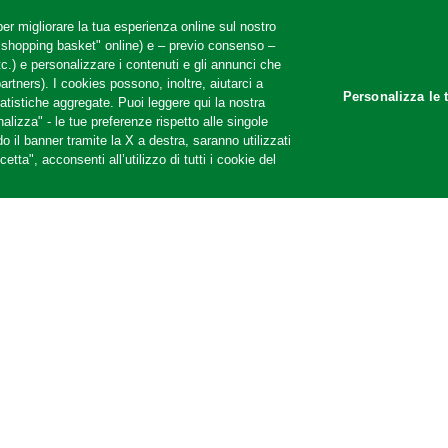
er migliorare la tua esperienza online sul nostro
 "shopping basket" online) e – previo consenso –
ollow us
c.) e personalizzare i contenuti e gli annunci che
partners). I cookies possono, inoltre, aiutarci a
Personalizza le 
tatistiche aggregate. Puoi leggere qui la nostra
alizza" - le tue preferenze rispetto alle singole
 il banner tramite la X a destra, saranno utilizzati
tta", acconsenti all’utilizzo di tutti i cookie del