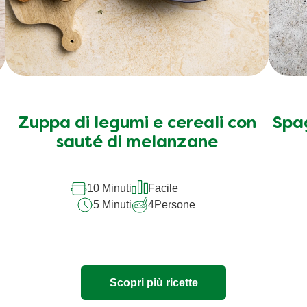
Zuppa di legumi e cereali con
Spag
sauté di melanzane
10 Minuti
Facile
5 Minuti
4
Persone
Scopri più ricette