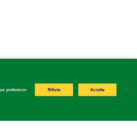
Location
tue preferenze
Rifiuta
Accetta
Italy
Change Location