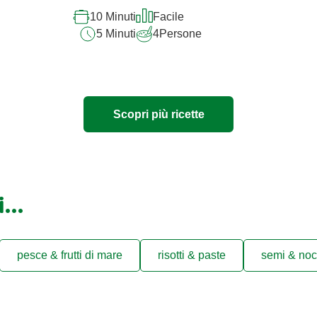
10 Minuti
Facile
5 Minuti
4
Persone
Scopri più ricette
ti…
pesce & frutti di mare
risotti & paste
semi & noc