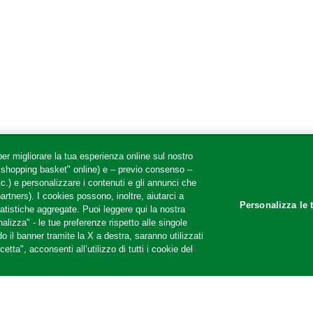
er migliorare la tua esperienza online sul nostro
 "shopping basket" online) e – previo consenso –
ollow us
c.) e personalizzare i contenuti e gli annunci che
partners). I cookies possono, inoltre, aiutarci a
Personalizza le 
tatistiche aggregate. Puoi leggere qui la nostra
alizza" - le tue preferenze rispetto alle singole
 il banner tramite la X a destra, saranno utilizzati
tta", acconsenti all’utilizzo di tutti i cookie del