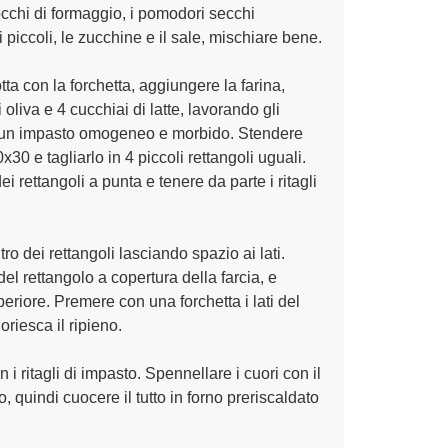
iocchi di formaggio, i pomodori secchi
zi piccoli, le zucchine e il sale, mischiare bene.
otta con la forchetta, aggiungere la farina,
i oliva e 4 cucchiai di latte, lavorando gli
re un impasto omogeneo e morbido. Stendere
x30 e tagliarlo in 4 piccoli rettangoli uguali.
ei rettangoli a punta e tenere da parte i ritagli
tro dei rettangoli lasciando spazio ai lati.
del rettangolo a copertura della farcia, e
riore. Premere con una forchetta i lati del
oriesca il ripieno.
 i ritagli di impasto. Spennellare i cuori con il
, quindi cuocere il tutto in forno preriscaldato