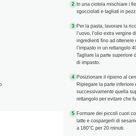
In una ciotola mischiare i f
sgocciolati e tagliati in pez
Per la pasta, lavorare la ric
l’uovo, l’olio extra vergine d
ingredienti fino ad ottene
l’impasto in un rettangolo 40
Tagliare la parte superiore d
di impasto.
Posizionare il ripieno al cen
o
Ripiegare la parte inferiore 
successivamente quella supe
rettangolo per evitare che fu
Formare dei piccoli cuori con
latte e cospargerli di sesamo
a 180°C per 20 minuti.