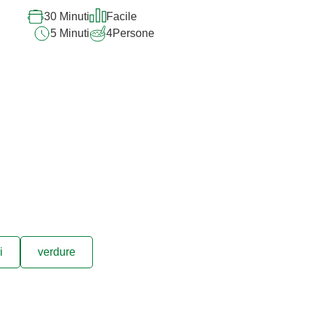
30 Minuti
Facile
5 Minuti
4
Persone
i
verdure