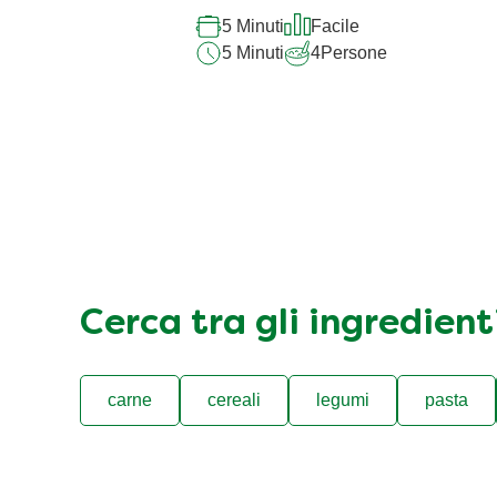
5 Minuti
Facile
5 Minuti
4
Persone
Cerca tra gli ingredien
carne
cereali
legumi
pasta