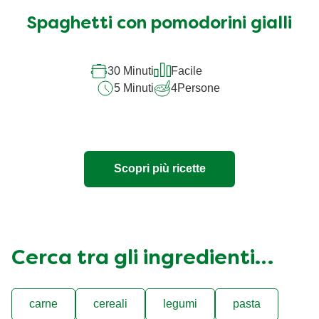
Spaghetti con pomodorini gialli
30 Minuti
Facile
5 Minuti
4
Persone
Scopri più ricette
Cerca tra gli ingredienti…
carne
cereali
legumi
pasta