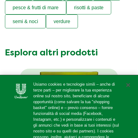
pesce & frutti di mare
risotti & paste
semi & noci
verdure
Esplora altri prodotti
Usiamo cookies e tecnologie simili – anche di
terze parti – per migliorare la tua esperienza
online sul nostro sito, beneficiare di alcune
opportunità (come salvare la tua "shopping
basket" online) e – previo consenso – fornire
funzionalità di social media (Facebook,
Instagram, etc.) e personalizzare i contenuti e
gli annunci che vedi in base ai tuoi interessi (sul
nostro sito e su quelli dei partners). I cookies
possono, inoltre, aiutarci a comprendere le