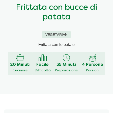
Frittata con bucce di
Ricette a base di cereali
Insaporitori
patata
Le ricette di Chiara Maci per Knorr
VEGETARIAN
Consigli del mestiere
Frittata con le patate
20 Minuti
Facile
35 Minuti
4 Persone
Cucinare
Difficoltà
Preparazione
Porzioni