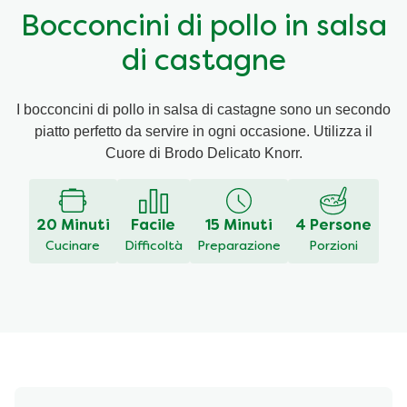
Bocconcini di pollo in salsa
Ricette a base di cereali
Insaporitori
di castagne
Le ricette di Chiara Maci per Knorr
I bocconcini di pollo in salsa di castagne sono un secondo
piatto perfetto da servire in ogni occasione. Utilizza il
Consigli del mestiere
Cuore di Brodo Delicato Knorr.
20 Minuti
Facile
15 Minuti
4 Persone
Cucinare
Difficoltà
Preparazione
Porzioni