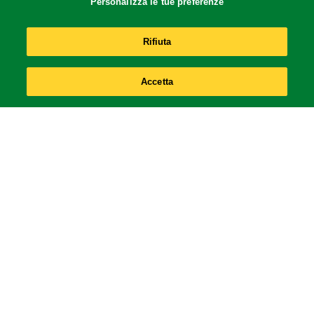
Personalizza le tue preferenze
Rifiuta
Accetta
Legal
Accessibilità
Cookie Notice
PRIVACY NOTICE
Cookie Settings
Privacy Policy Social Media