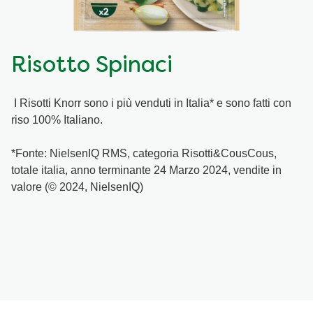
Ricette a base di cereali
Insaporitori
Risotto Spinaci
Le ricette di Chiara Maci per Knorr
I Risotti Knorr sono i più venduti in Italia* e sono fatti con
Consigli del mestiere
riso 100% Italiano.
*Fonte: NielsenIQ RMS, categoria Risotti&CousCous,
totale italia, anno terminante 24 Marzo 2024, vendite in
valore (© 2024, NielsenIQ)