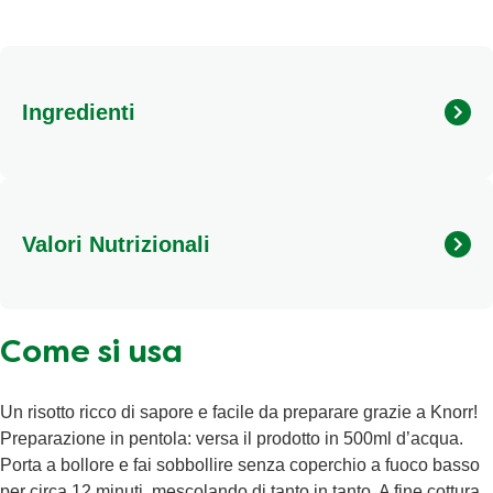
Ingredienti
Riso parboiled 86%, spinaci 3,4%, grasso di palma, sale,
estratto di lievito, cipolla 1,1%, LATTE scremato, aromi
(contengono LATTE), zucchero, LATTOSIO, olio
Valori Nutrizionali
extravergine d'oliva, farina di GRANO tenero, proteine del
LATTE. Può contenere uova, sedano e senape.
Calorie
500kJ/120kcal
Come si usa
Grassi Totali
1,0g
Grassi Saturi
0,6g
Un risotto ricco di sapore e facile da preparare grazie a Knorr!
Sale
0,8g
Preparazione in pentola: versa il prodotto in 500ml d’acqua.
Porta a bollore e fai sobbollire senza coperchio a fuoco basso
Carboidrati
24 g
per circa 12 minuti, mescolando di tanto in tanto. A fine cottura