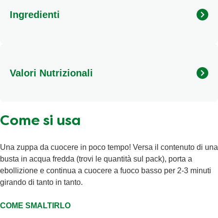
Ingredienti
Pasta di semola di GRANO duro 37%, fagioli borlotti
32%, fagioli cannellini 14%, farina di FRUMENTO, purea
di pomodoro 3%, sale iodato, olio extra vergine d'oliva,
Valori Nutrizionali
cipolla, sale minerale (potassio), estratto per brodo,
zucchero, sale, estratto di lievito, erbe aromatiche
(prezzemolo, rosmarino 0,03%), fecola di patate, succhi
Calorie
335kJ/80kcal
vegetali concentrati (SEDANO, carota, porro , cipolla),
Come si usa
Grassi Totali
0,9g
spezie (semi di SEDANO, radice di prezzemolo), aromi.
Può contenere segale, orzo, avena, uova, soia, latte, semi
Grassi Saturi
0,2g
di sesamo e senape. Senza conservanti.
Una zuppa da cuocere in poco tempo! Versa il contenuto di una
Sale
0,78g
busta in acqua fredda (trovi le quantità sul pack), porta a
ebollizione e continua a cuocere a fuoco basso per 2-3 minuti
Carboidrati
2,8g
girando di tanto in tanto.
Zuccheri
0,9g
Proteine
4,8g
COME SMALTIRLO