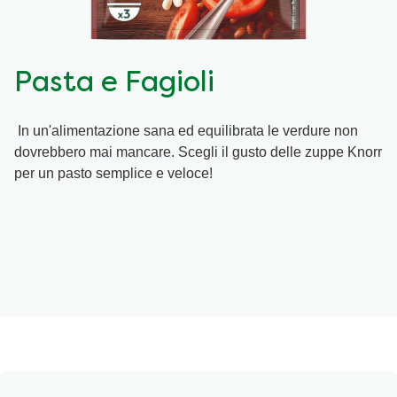
Ricette a base di cereali
Insaporitori
Pasta e Fagioli
Le ricette di Chiara Maci per Knorr
In un'alimentazione sana ed equilibrata le verdure non
Consigli del mestiere
dovrebbero mai mancare. Scegli il gusto delle zuppe Knorr
per un pasto semplice e veloce!