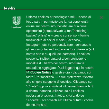
Help
Usiamo cookies e tecnologie simili – anche di
F.A.Q
terze parti – per migliorare la tua esperienza
online sul nostro sito, beneficiare di alcune
Localizzatore di negozi
opportunità (come salvare la tua "shopping
Contattaci
basket" online) e – previo consenso – fornire
funzionalità di social media (Facebook,
Amazon Store
Instagram, etc.) e personalizzare i contenuti e
gli annunci che vedi in base ai tuoi interessi (sul
nostro sito e su quelli dei partners). I cookies
possono, inoltre, aiutarci a comprendere le
Follow us
modalità di utilizzo del nostro sito tramite
statistiche aggregate. Puoi leggere qui la nostra
Cookie Notice
o gestire ora - cliccando sul
tasto "Personalizza" - le tue preferenze rispetto
alle singole categorie di cookies. Cliccando su
"Rifiuta" oppure chiudendo il banner tramite la X
a destra, saranno utilizzati solo i cookies
necessari e tecnici. Invece, cliccando su
Location
"Accetta", acconsenti all’utilizzo di tutti i cookie
del nostro sito.