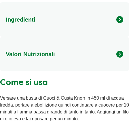
Ingredienti
ORZO (39,1%), FARRO (26,7%), fagioli borlotti (9,9%),
lenticchie rosse, quinoa, brodo vegetali granulare [sale
iodato, estratto per brodo (contiene SOIA), verdure
Valori Nutrizionali
disidratate in proporzione variabile (cipolle, carote, aglio,
SEDANO, patate, pomodori), olio di mais, prezzemolo],
zucchine (2,2%), pomodori (1,9%), carote (1,8%), porro,
Calorie
584 kJ/156 kcal
cipolla in polvere, miso di riso in polvere (amido di mais,
Come si usa
Grassi Totali
1,4g
farina di riso, SOIA, sale), olio extravergine di oliva (1%),
sale, LATTOSIO, pepe nero, aromi naturali. Può
Grassi Saturi
0,3g
contenere sesamo.
Versare una busta di Cuoci & Gusta Knorr in 450 ml di acqua
Sale
0,23g
fredda, portare a ebollizione quindi continuare a cuocere per 10
minuti a fiamma bassa girando di tanto in tanto. Aggiungi un filo
Carboidrati
25g
di olio evo e fai riposare per un minuto.
Zuccheri
2,5g