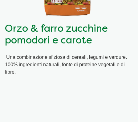
Ricette a base di cereali
Insaporitori
Orzo & farro zucchine
Le ricette di Chiara Maci per Knorr
pomodori e carote
Consigli del mestiere
Una combinazione sfiziosa di cereali, legumi e verdure.
100% ingredienti naturali, fonte di proteine vegetali e di
fibre.