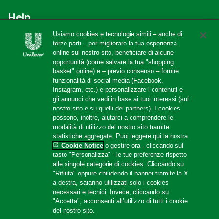
Help
Usiamo cookies e tecnologie simili – anche di
F.A.Q
terze parti – per migliorare la tua esperienza
online sul nostro sito, beneficiare di alcune
Localizzatore di negozi
opportunità (come salvare la tua "shopping
Contattaci
basket" online) e – previo consenso – fornire
funzionalità di social media (Facebook,
Amazon Store
Instagram, etc.) e personalizzare i contenuti e
gli annunci che vedi in base ai tuoi interessi (sul
nostro sito e su quelli dei partners). I cookies
possono, inoltre, aiutarci a comprendere le
Follow us
modalità di utilizzo del nostro sito tramite
statistiche aggregate. Puoi leggere qui la nostra
Cookie Notice
o gestire ora - cliccando sul
tasto "Personalizza" - le tue preferenze rispetto
alle singole categorie di cookies. Cliccando su
"Rifiuta" oppure chiudendo il banner tramite la X
a destra, saranno utilizzati solo i cookies
necessari e tecnici. Invece, cliccando su
Location
"Accetta", acconsenti all’utilizzo di tutti i cookie
del nostro sito.