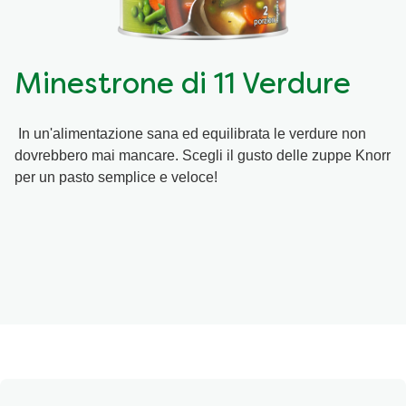
Ricette a base di cereali
Insaporitori
Minestrone di 11 Verdure
Le ricette di Chiara Maci per Knorr
In un'alimentazione sana ed equilibrata le verdure non
Consigli del mestiere
dovrebbero mai mancare. Scegli il gusto delle zuppe Knorr
per un pasto semplice e veloce!