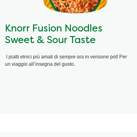
Ricette a base di cereali
Insaporitori
Knorr Fusion Noodles
Le ricette di Chiara Maci per Knorr
Sweet & Sour Taste
Consigli del mestiere
I piatti etnici più amati di sempre ora in versione pot! Per
un viaggio all’insegna del gusto.