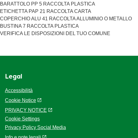
polvere, sale, acidificanti: acido citrico, aromi, salsa di
BARATTOLO PP 5 RACCOLTA PLASTICA
SOIA (acqua, sale, zucchero, aceto di malto d'ORZO,
ETICHETTA PAP 21 RACCOLTA CARTA
estratto di malto d’ORZO, SOIA, farina di FRUMENTO)
COPERCHIO ALU 41 RACCOLTA ALLUMINIO O METALLO
succo di limone concentrato. Può contenere SEGALE,
BUSTINA 7 RACCOLTA PLASTICA
AVENA, UOVA, LATTE E DERIVATI, SEDANO e
VERIFICA LE DISPOSIZIONI DEL TUO COMUNE
SENAPE.
Legal
Accessibilità
Cookie Notice
PRIVACY NOTICE
Cookie Settings
Privacy Policy Social Media
Info e note legali