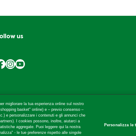
<0,5g
<0,5g
1%
ollow us
er migliorare la tua esperienza online sul nostro
 "shopping basket" online) e – previo consenso –
c.) e personalizzare i contenuti e gli annunci che
partners). I cookies possono, inoltre, aiutarci a
Personalizza le 
tatistiche aggregate. Puoi leggere qui la nostra
alizza" - le tue preferenze rispetto alle singole