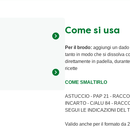
Come si usa
Per il brodo:
aggiungi un dado 
 di sal), esaltatori di
tanto in modo che si dissolva 
dico, guanilato disodico;
direttamente in padella, durante 
dratata 0,4%, spezie (curcuma,
ricette
zzemolo disidratata),
to, aromi, maltodestrine,
COME SMALTIRLO
21kJ/5kcal
ASTUCCIO - PAP 21 - RACC
<0,5g
INCARTO - C/ALU 84 - RACC
SEGUI LE INDICAZIONI DEL
0,3g
1,1g
Valido anche per il formato da 2