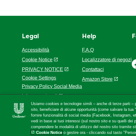
Carboidrati
Zuccheri
Proteine
Legal
Help
F
Accessibilità
F.A.Q
Cookie Notice
Localizzatore di negozi
PRIVACY NOTICE
Contattaci
Cookie Settings
Amazon Store
Privacy Policy Social Media
Info e note legali
Usiamo cookies e tecnologie simili – anche di terze parti – p
Site Map
sito, beneficiare di alcune opportunità (come salvare la tua
fornire funzionalità di social media (Facebook, Instagram, et
vedi in base ai tuoi interessi (sul nostro sito e su quelli dei 
© 2026 Copyright Unilever
comprendere le modalità di utilizzo del nostro sito tramite s
Cookie Notice
o gestire ora - cliccando sul tasto "Person