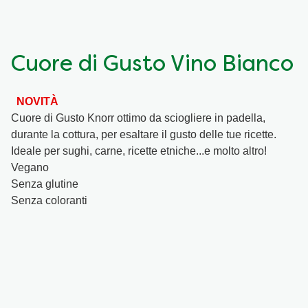
Ricette a base di cereali
Insaporitori
Cuore di Gusto Vino Bianco
Le ricette di Chiara Maci per Knorr
NOVITÀ
Consigli del mestiere
Cuore di Gusto Knorr ottimo da sciogliere in padella,
durante la cottura, per esaltare il gusto delle tue ricette.
Ideale per sughi, carne, ricette etniche...e molto altro!
Vegano
Senza glutine
Senza coloranti