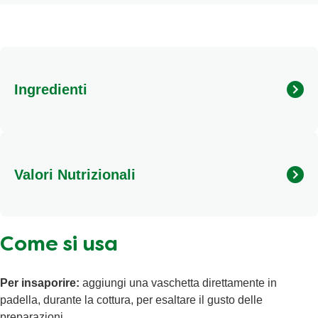
Ingredienti
Acqua, estratto di vino bianco dealcolizzato 14%, sale,
zucchero, aromi, cloruro di potassio, estratto di lievito,
addensanti: gomma di xanthan, farina di semi di carrube;
Valori Nutrizionali
succo di limone in polvere (maltodestrine, succo di
limone).
Calorie
<17kJ/<4kcal
Come si usa
Grassi Totali
<0,5g
Grassi Saturi
<0,1g
Per insaporire:
aggiungi una vaschetta direttamente in
Sale
0,81g
padella, durante la cottura, per esaltare il gusto delle
preparazioni.