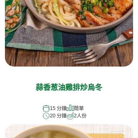
蒜香葱油雞排炒烏冬
15 分鐘
簡單
20 分鐘
2
人份