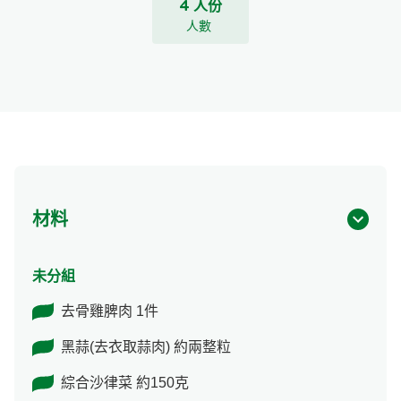
4 人份
人數
材料
未分組
去骨雞脾肉 1件
黑蒜(去衣取蒜肉) 約兩整粒
綜合沙律菜 約150克