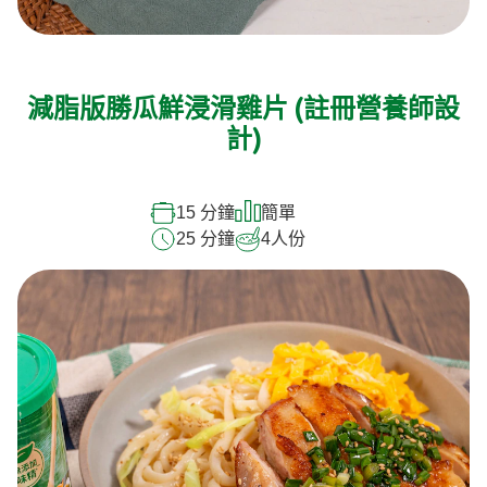
減脂版勝瓜鮮浸滑雞片 (註冊營養師設
計)
15 分鐘
簡單
25 分鐘
4
人份