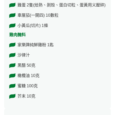
雞蛋 2隻(烚熟、剝殼、蛋白切粒、蛋黃用义壓碎)
車厘茄(一開四) 10數粒
小黃瓜(切片) 1條
雞肉醃料
家樂牌純鮮雞粉 1匙
沙律汁
黑醋 50克
橄欖油 10克
蜜糖 100克
芥末 10克