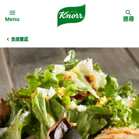
Skip to:
Menu
搜尋
食譜靈感
Back
Back
Back
食譜靈感
家樂牌產品
主頁
料理食材
家樂牌純鮮雞粉
背景
料理方式
家樂牌雞粉
甚麼是愛環境食材
季節節慶
家樂牌鮮菇粉
愛環境食材名單
多國料理
家樂牌濃湯寶
愛環境食材食譜