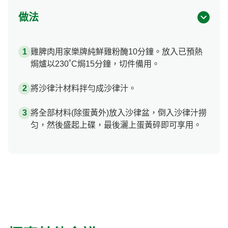
做法
雞脾肉用家樂牌純鮮雞粉醃10分鐘。放入已預熱
焗爐以230˚C焗15分鐘，切件備用。
將沙律汁材料拌勻成沙律汁。
將全部材料(除蛋黃外)放入沙律盆，倒入沙律汁撈
匀，然後盛起上碟，最後灑上蛋黃碎即可享用。