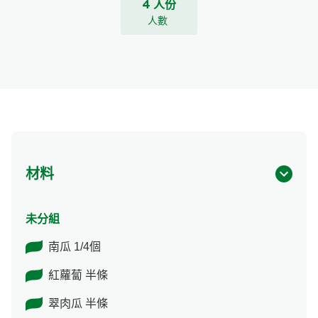
4 人份
人數
材料
未分組
南瓜 1/4個
紅蘿蔔 半條
翠肉瓜 半條