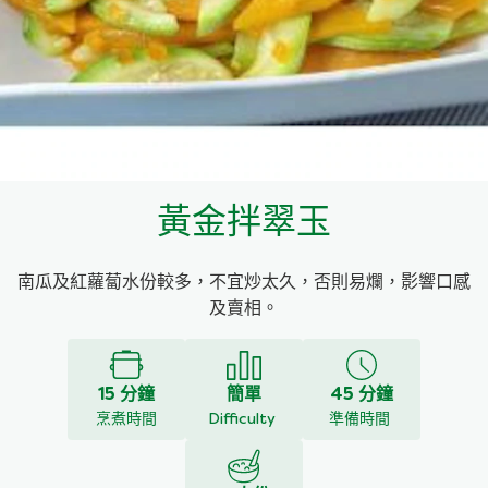
料理種類
家樂牌雞汁
愛環境食材篩選條件
家樂牌快熟通心粉
家樂牌鮮露
黃金拌翠玉
家樂牌鷹粟粉
南瓜及紅蘿蔔水份較多，不宜炒太久，否則易爛，影響口感
家樂牌雞湯粒
及賣相。
家樂牌純鮮清雞湯
15 分鐘
簡單
45 分鐘
烹煮時間
Difficulty
準備時間