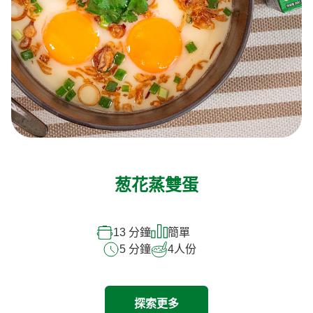
葱花蒸雙蛋
13 分鐘
簡單
5 分鐘
4
人份
探索更多