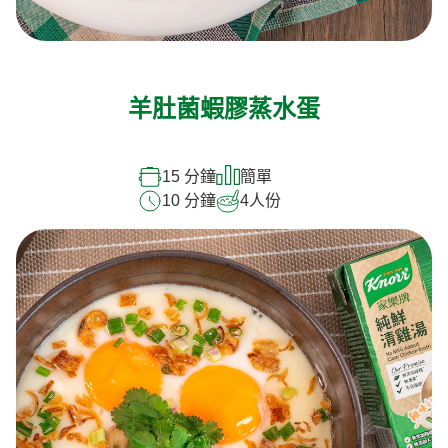
羊肚菌蝦膠蒸水蛋
15 分鐘
簡單
10 分鐘
4
人份