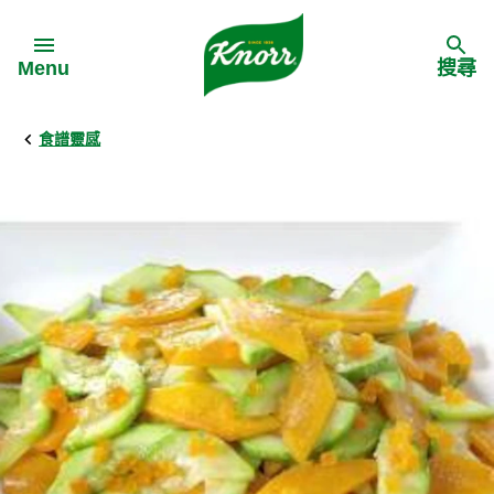
Skip to:
Menu
搜尋
食譜靈感
Back
Back
Back
食譜靈感
家樂牌產品
主頁
料理食材
家樂牌純鮮雞粉
背景
料理方式
家樂牌雞粉
甚麼是愛環境食材
季節節慶
家樂牌鮮菇粉
愛環境食材名單
多國料理
家樂牌濃湯寶
愛環境食材食譜