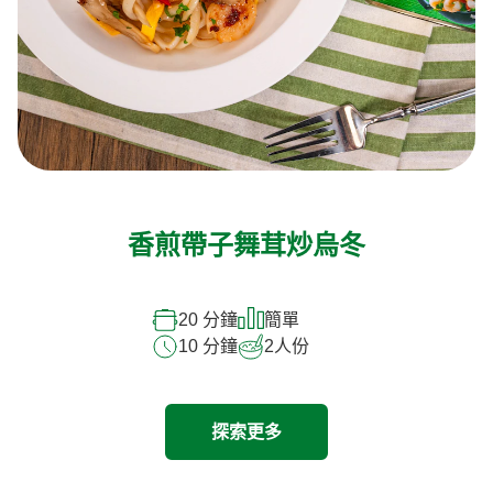
香煎帶子舞茸炒烏冬
20 分鐘
簡單
10 分鐘
2
人份
探索更多