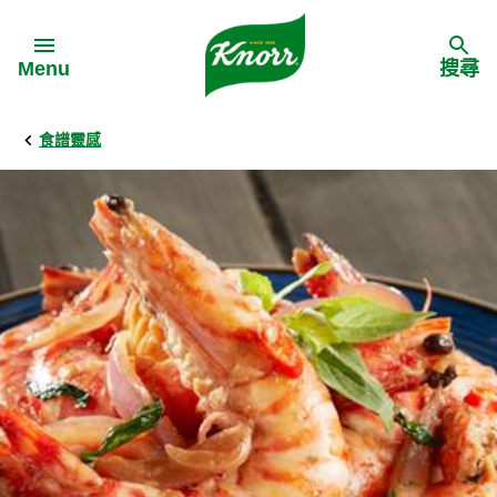
Skip to:
Menu
搜尋
食譜靈感
Back
Back
Back
食譜靈感
家樂牌產品
主頁
料理食材
家樂牌純鮮雞粉
背景
料理方式
家樂牌雞粉
甚麼是愛環境食材
季節節慶
家樂牌鮮菇粉
愛環境食材名單
多國料理
家樂牌濃湯寶
愛環境食材食譜