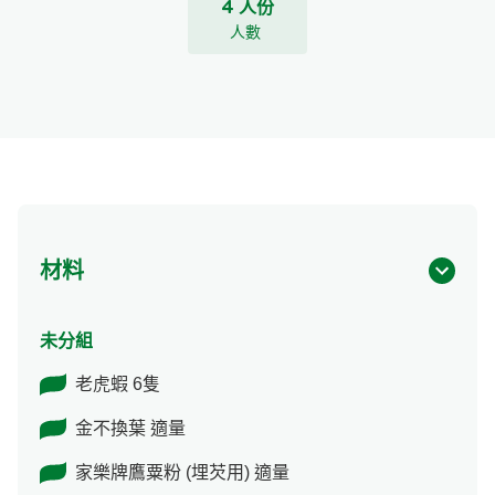
4 人份
人數
材料
未分組
老虎蝦 6隻
金不換葉 適量
家樂牌鷹粟粉 (埋芡用) 適量