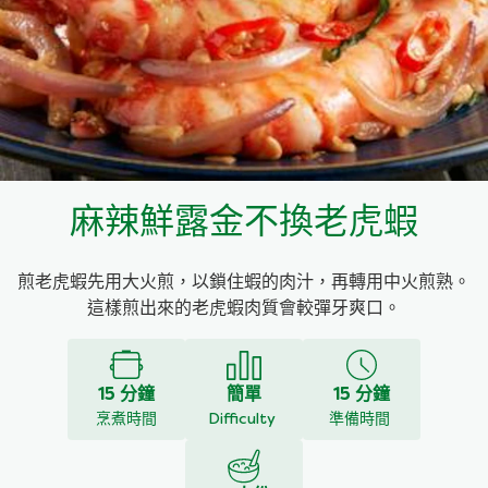
料理種類
家樂牌雞汁
愛環境食材篩選條件
家樂牌快熟通心粉
家樂牌鮮露
麻辣鮮露金不換老虎蝦
家樂牌鷹粟粉
煎老虎蝦先用大火煎，以鎖住蝦的肉汁，再轉用中火煎熟。
家樂牌雞湯粒
這樣煎出來的老虎蝦肉質會較彈牙爽口。
家樂牌純鮮清雞湯
15 分鐘
簡單
15 分鐘
烹煮時間
Difficulty
準備時間