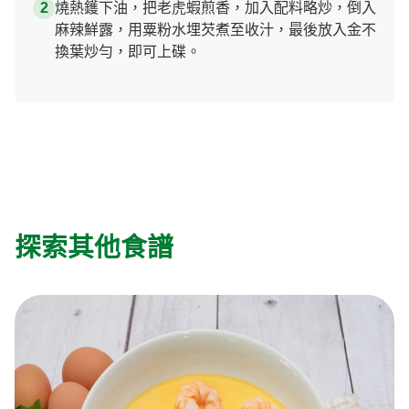
燒熱鑊下油，把老虎蝦煎香，加入配料略炒，倒入
麻辣鮮露，用粟粉水埋芡煮至收汁，最後放入金不
換葉炒勻，即可上碟。
探索其他食譜