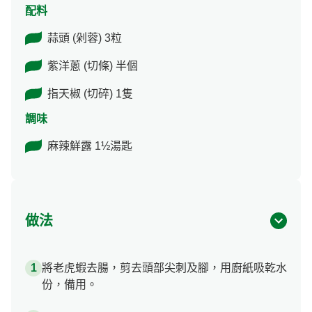
配料
蒜頭 (剁蓉) 3粒
紫洋蔥 (切條) 半個
指天椒 (切碎) 1隻
調味
麻辣鮮露 1½湯匙
做法
將老虎蝦去腸，剪去頭部尖刺及腳，用廚紙吸乾水
份，備用。