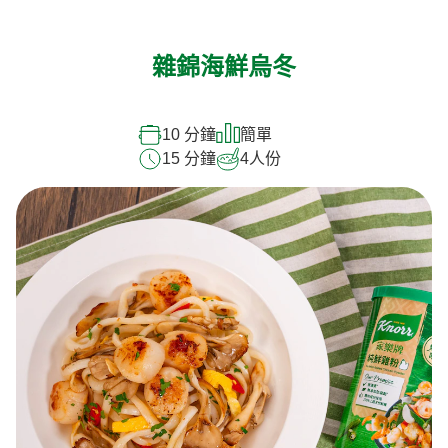
雜錦海鮮烏冬
10 分鐘
簡單
15 分鐘
4
人份