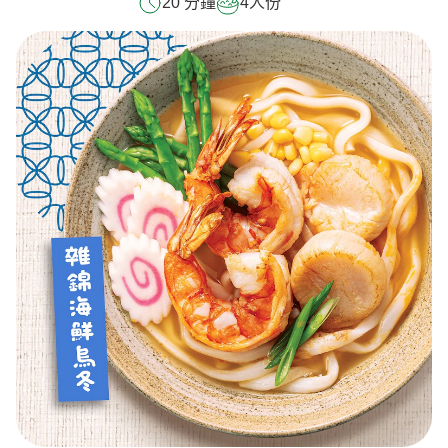
20 分鐘
4
人份