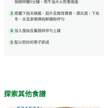
胡椒碎醃5分鐘，用牛油大火煎香兩面
原鑊下指天椒圈、蒜片及舞茸爆香，灒白酒，下烏
冬、水及家樂牌純鮮雞粉拌勻
加入蛋絲及蕃茜碎拌勻上碟
配以煎好的帶子即成
探索其他食譜