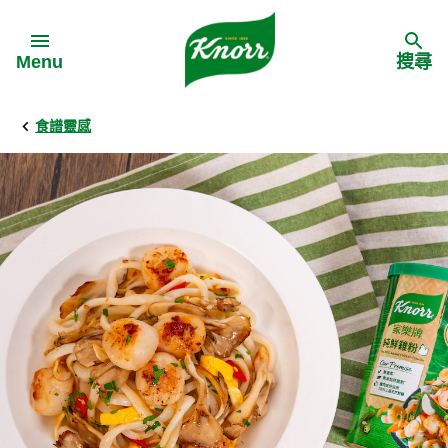
Skip to:
Menu
搜尋
食譜靈感
Back
Back
Back
食譜靈感
家樂牌產品
主頁
料理食材
家樂牌純鮮雞粉
背景
料理方式
家樂牌雞粉
甚麼是愛環境食材
季節節慶
家樂牌鮮菇粉
愛環境食材名單
多國料理
家樂牌濃湯寶
愛環境食材食譜