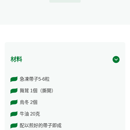
材料
急凍帶子5-6粒
舞茸 1個（撕開）
烏冬 2個
牛油 20克
配以煎好的帶子即成