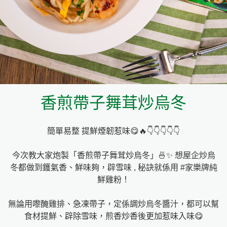
料理種類
家樂牌雞汁
愛環境食材篩選條件
家樂牌快熟通心粉
家樂牌鮮露
香煎帶子舞茸炒烏冬
家樂牌鷹粟粉
簡單易整 提鮮煙韌惹味😋🔥👇👇👇👇👇
家樂牌雞湯粒
今次教大家炮製「香煎帶子舞茸炒烏冬」🍜✨ 想屋企炒烏
家樂牌純鮮清雞湯
冬都做到鑊氣香、鮮味夠，辟雪味 , 秘訣就係用 #家樂牌純
鮮雞粉！
無論用嚟醃雞排、急凍帶子，定係調炒烏冬醬汁，都可以幫
食材提鮮、辟除雪味，煎香炒香後更加惹味入味😋