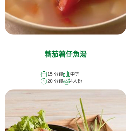
蕃茄薯仔魚湯
15 分鐘
中等
20 分鐘
4
人份