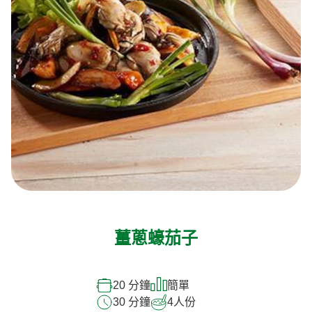
薑蔥蠔茄子
20 分鐘
簡單
30 分鐘
4
人份