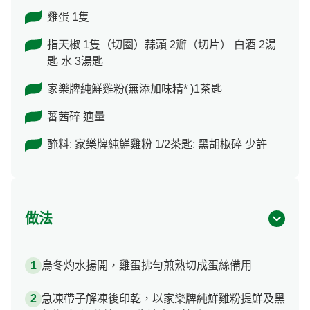
雞蛋 1隻
指天椒 1隻（切圈）蒜頭 2瓣（切片） 白酒 2湯
匙 水 3湯匙
家樂牌純鮮雞粉(無添加味精* )1茶匙
蕃茜碎 適量
醃料: 家樂牌純鮮雞粉 1/2茶匙; 黑胡椒碎 少許
做法
烏冬灼水揚開，雞蛋拂勻煎熟切成蛋絲備用
急凍帶子解凍後印乾，以家樂牌純鮮雞粉提鮮及黑