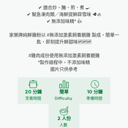
✔ 適合炒、醃、煎、煮 🍳
✔ 幫急凍肉類／海鮮提鮮辟雪味 🥩🦪
✔ 無添加味精* 👍
家樂牌純鮮雞粉以 #無添加激素飼養靚雞 製成，簡單一
匙，即刻提升鮮甜味🆙🆙🆙
#雞肉成份使用無添加激素飼養靚雞
*製作過程中，不添加味精
圖片只供參考
20 分鐘
簡單
10 分鐘
烹煮時間
Difficulty
準備時間
2 人份
人數