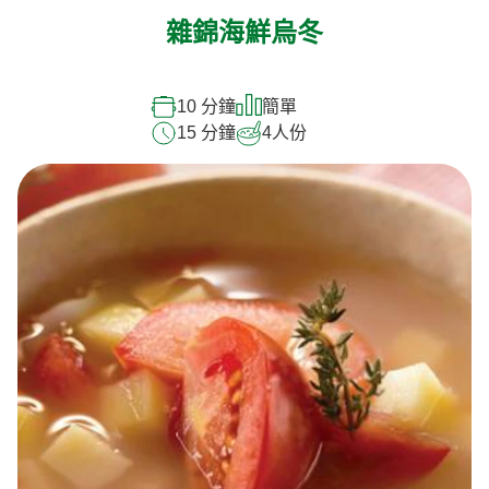
雜錦海鮮烏冬
10 分鐘
簡單
15 分鐘
4
人份