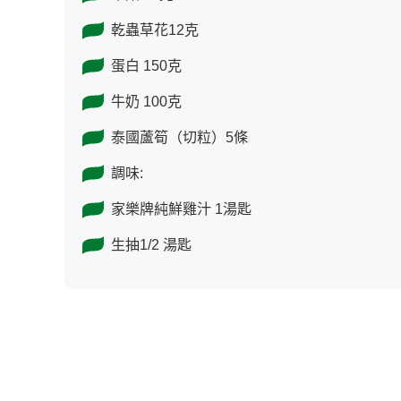
乾蟲草花12克
蛋白 150克
牛奶 100克
泰國蘆筍（切粒）5條
調味:
家樂牌純鮮雞汁 1湯匙
生抽1/2 湯匙