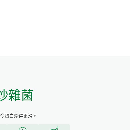
炒雜菌
令蛋白炒得更滑。