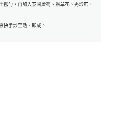
汁撈勻，再加入泰國蘆筍、蟲草花、秀珍菇、
液快手炒至熟，即成。