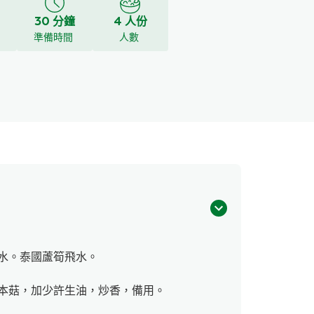
30 分鐘
4 人份
y
準備時間
人數
水。泰國蘆筍飛水。
本菇，加少許生油，炒香，備用。