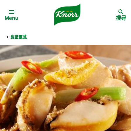
Skip to:
Menu
搜尋
食譜靈感
Back
Back
Back
食譜靈感
家樂牌產品
主頁
料理食材
家樂牌純鮮雞粉
背景
料理方式
家樂牌雞粉
甚麼是愛環境食材
季節節慶
家樂牌鮮菇粉
愛環境食材名單
多國料理
家樂牌濃湯寶
愛環境食材食譜