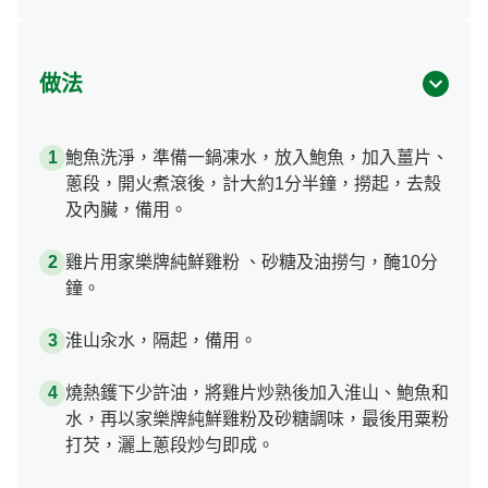
做法
鮑魚洗淨，準備一鍋凍水，放入鮑魚，加入薑片、
蔥段，開火煮滾後，計大約1分半鐘，撈起，去殼
及內臟，備用。
雞片用家樂牌純鮮雞粉 、砂糖及油撈勻，醃10分
鐘。
淮山汆水，隔起，備用。
燒熱鑊下少許油，將雞片炒熟後加入淮山、鮑魚和
水，再以家樂牌純鮮雞粉及砂糖調味，最後用粟粉
打芡，灑上蔥段炒勻即成。