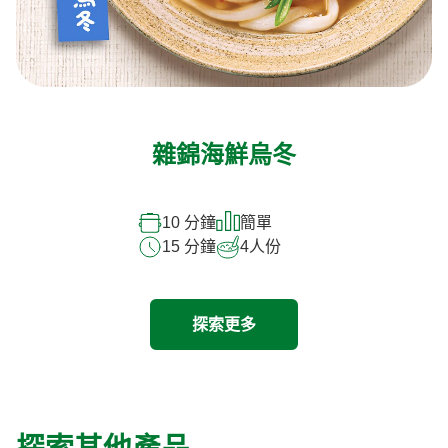
雜錦海鮮烏冬
10 分鐘
簡單
15 分鐘
4
人份
探索更多