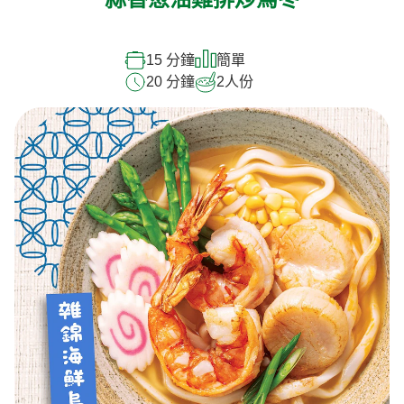
蒜香葱油雞排炒烏冬
15 分鐘
簡單
20 分鐘
2
人份