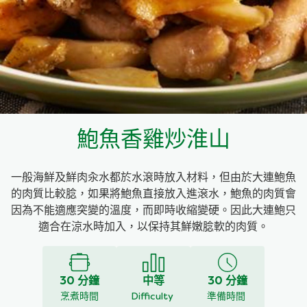
料理種類
家樂牌雞汁
愛環境食材篩選條件
家樂牌快熟通心粉
家樂牌鮮露
鮑魚香雞炒淮山
家樂牌鷹粟粉
一般海鮮及鮮肉汆水都於水滾時放入材料，但由於大連鮑魚
家樂牌雞湯粒
的肉質比較腍，如果將鮑魚直接放入進滾水，鮑魚的肉質會
因為不能適應突變的溫度，而即時收縮變硬。因此大連鮑只
家樂牌純鮮清雞湯
適合在涼水時加入，以保持其鮮嫩腍軟的肉質。
30 分鐘
中等
30 分鐘
烹煮時間
Difficulty
準備時間