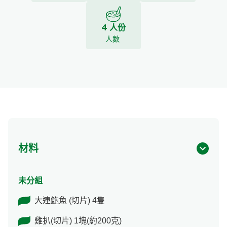
4 人份
人數
材料
未分組
大連鮑魚 (切片) 4隻
雞扒(切片) 1塊(約200克)