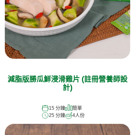
減脂版勝瓜鮮浸滑雞片 (註冊營養師設
計)
15 分鐘
簡單
25 分鐘
4
人份