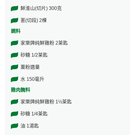
鮮淮山(切片) 300克
蔥(切段) 2棵
調料
家樂牌純鮮雞粉 2茶匙
砂糖 1/2茶匙
粟粉適量
水 150毫升
雞肉醃料
家樂牌純鮮雞粉 1½茶匙
砂糖 1/4茶匙
油 1湯匙