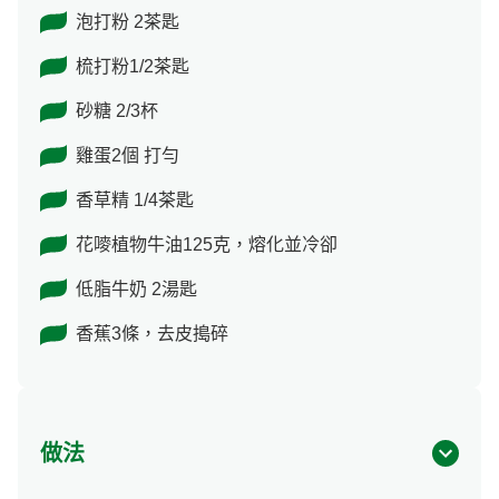
泡打粉 2茶匙
梳打粉1/2茶匙
砂糖 2/3杯
雞蛋2個 打勻
香草精 1/4茶匙
花嘜植物牛油125克，熔化並冷卻
低脂牛奶 2湯匙
香蕉3條，去皮搗碎
做法