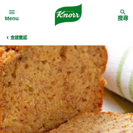
Skip to:
Menu
搜尋
食譜靈感
Back
Back
Back
食譜靈感
家樂牌產品
主頁
料理食材
家樂牌純鮮雞粉
背景
料理方式
家樂牌雞粉
甚麼是愛環境食材
季節節慶
家樂牌鮮菇粉
愛環境食材名單
多國料理
家樂牌濃湯寶
愛環境食材食譜