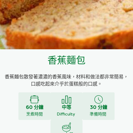
料理種類
家樂牌雞汁
愛環境食材篩選條件
家樂牌快熟通心粉
家樂牌鮮露
香蕉麵包
家樂牌鷹粟粉
香蕉麵包散發著濃濃的香蕉風味，材料和做法都非常簡易，
家樂牌雞湯粒
口感吃起來介乎於蛋糕般的口感。
家樂牌純鮮清雞湯
60 分鐘
中等
30 分鐘
烹煮時間
Difficulty
準備時間