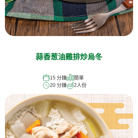
蒜香葱油雞排炒烏冬
15 分鐘
簡單
20 分鐘
2
人份