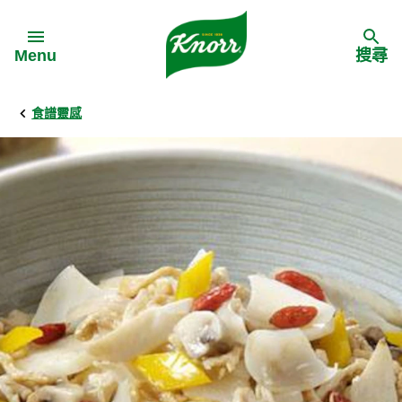
Skip to:
Menu
搜尋
食譜靈感
Back
Back
Back
食譜靈感
家樂牌產品
主頁
料理食材
家樂牌純鮮雞粉
背景
料理方式
家樂牌雞粉
甚麼是愛環境食材
季節節慶
家樂牌鮮菇粉
愛環境食材名單
多國料理
家樂牌濃湯寶
愛環境食材食譜