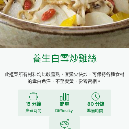
料理種類
家樂牌雞汁
愛環境食材篩選條件
家樂牌快熟通心粉
家樂牌鮮露
養生白雪炒雞絲
家樂牌鷹粟粉
此道菜所有材料均比較易熟，宜猛火快炒，可保持各種食材
家樂牌雞湯粒
的雪白色澤，不至變黃，影響賣相。
家樂牌純鮮清雞湯
15 分鐘
簡單
80 分鐘
烹煮時間
Difficulty
準備時間