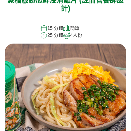
減脂版勝瓜鮮浸滑雞片 (註冊營養師設
計)
15 分鐘
簡單
25 分鐘
4
人份