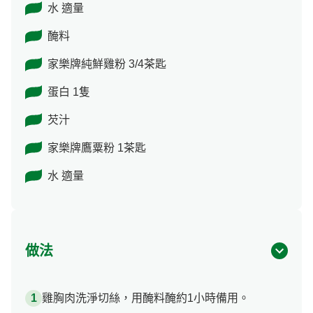
水 適量
醃料
家樂牌純鮮雞粉 3/4茶匙
蛋白 1隻
芡汁
家樂牌鷹粟粉 1茶匙
水 適量
做法
雞胸肉洗淨切絲，用醃料醃約1小時備用。