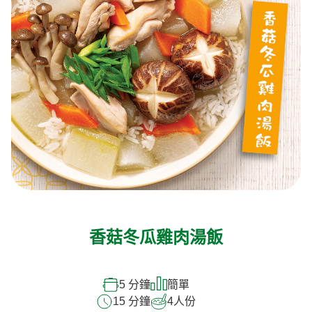
香菇冬瓜雞肉湯飯
5 分鐘
簡單
15 分鐘
4
人份