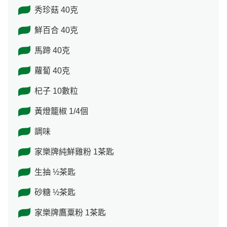
秀珍菇 40克
鮮百合 40克
馬蹄 40克
蘿蔔 40克
杞子 10數粒
黃燈籠椒 1/4個
調味
家樂牌純鮮雞粉 1茶匙
生抽 ½茶匙
砂糖 ½茶匙
家樂牌鷹粟粉 1茶匙