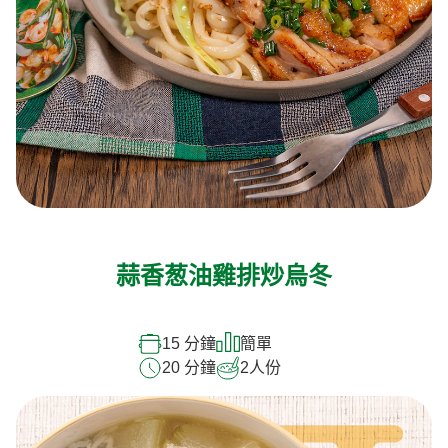
蒜香葱油雞排炒烏冬
15 分鐘
簡單
20 分鐘
2
人份