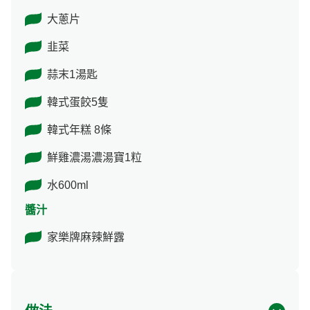
大蔥片
韭菜
蒜末1湯匙
韓式蛋餃5隻
韓式年糕 8條
鮮雞濃湯濃湯寶1粒
水600ml
醬汁
家樂牌麻辣鮮露