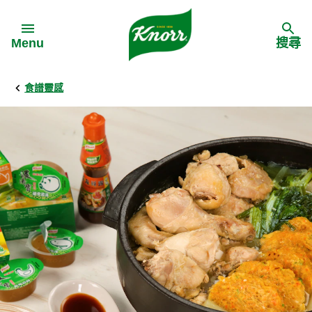
Skip to:
Menu
搜尋
食譜靈感
Back
Back
Back
食譜靈感
家樂牌產品
主頁
料理食材
家樂牌純鮮雞粉
背景
料理方式
家樂牌雞粉
甚麼是愛環境食材
季節節慶
家樂牌鮮菇粉
愛環境食材名單
多國料理
家樂牌濃湯寶
愛環境食材食譜