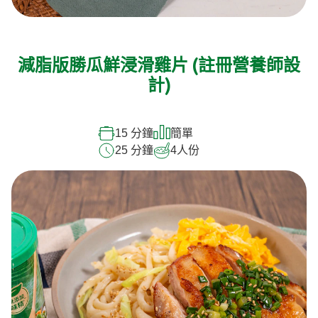
減脂版勝瓜鮮浸滑雞片 (註冊營養師設
計)
15 分鐘
簡單
25 分鐘
4
人份