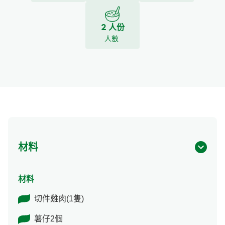
2 人份
人數
材料
材料
切件雞肉(1隻)
薯仔2個