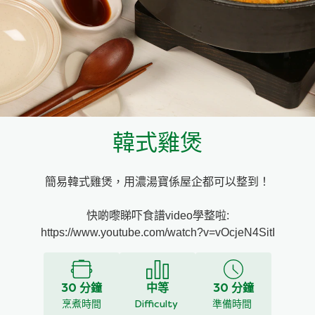
料理種類
家樂牌雞汁
愛環境食材篩選條件
家樂牌快熟通心粉
家樂牌鮮露
韓式雞煲
家樂牌鷹粟粉
簡易韓式雞煲，用濃湯寶係屋企都可以整到！
家樂牌雞湯粒
快啲嚟睇吓食譜video學整啦:
家樂牌純鮮清雞湯
https://www.youtube.com/watch?v=vOcjeN4SitI
30 分鐘
中等
30 分鐘
烹煮時間
Difficulty
準備時間