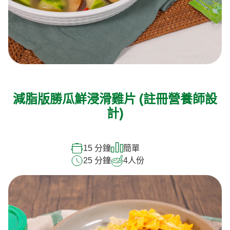
減脂版勝瓜鮮浸滑雞片 (註冊營養師設
計)
15 分鐘
簡單
25 分鐘
4
人份