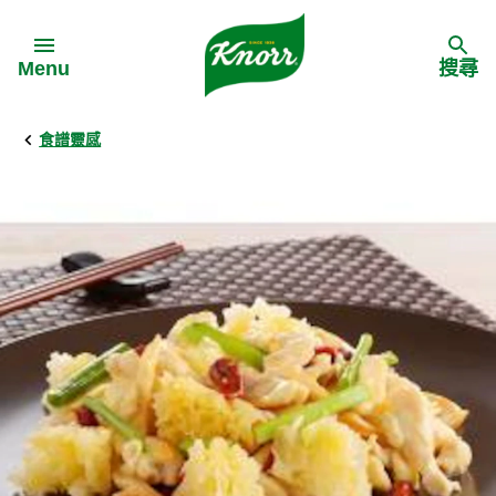
Skip to:
Menu
搜尋
食譜靈感
Back
Back
Back
食譜靈感
家樂牌產品
主頁
料理食材
家樂牌純鮮雞粉
背景
料理方式
家樂牌雞粉
甚麼是愛環境食材
季節節慶
家樂牌鮮菇粉
愛環境食材名單
多國料理
家樂牌濃湯寶
愛環境食材食譜