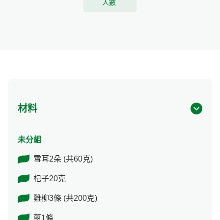
人數
材料
未分組
雪耳2朵 (共60克)
杞子20克
雞柳3條 (共200克)
蔥1條