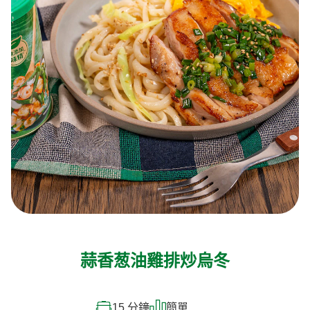
蒜香葱油雞排炒烏冬
15 分鐘
簡單