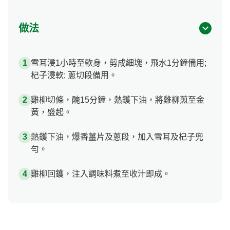
做法
雪耳浸1小時至軟身，剪成細塊，飛水1分鐘備用;
杞子浸軟; 蔥切段備用。
雞柳切條，醃15分鐘，熱鑊下油，將雞柳煎至金
黃，盛起。
熱鑊下油，爆香薑片及蔥段，加入雪耳及杞子兜
勻。
雞柳回鑊，注入調味料煮至收汁即成。