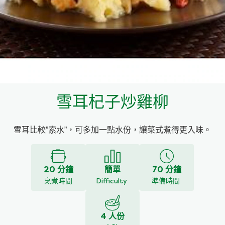
料理種類
家樂牌雞汁
愛環境食材篩選條件
家樂牌快熟通心粉
家樂牌鮮露
雪耳杞子炒雞柳
家樂牌鷹粟粉
雪耳比較”索水”，可多加一點水份，讓菜式煮得更入味。
家樂牌雞湯粒
家樂牌純鮮清雞湯
20 分鐘
簡單
70 分鐘
烹煮時間
Difficulty
準備時間
4 人份