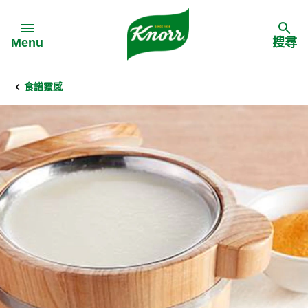
Skip to:
Menu
搜尋
食譜靈感
Back
Back
Back
食譜靈感
家樂牌產品
主頁
料理食材
家樂牌純鮮雞粉
背景
料理方式
家樂牌雞粉
甚麼是愛環境食材
季節節慶
家樂牌鮮菇粉
愛環境食材名單
多國料理
家樂牌濃湯寶
愛環境食材食譜