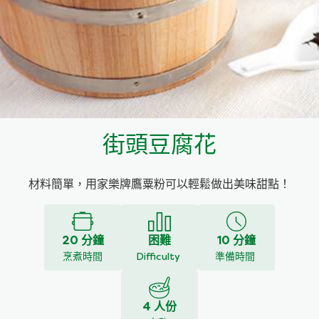
料理種類
家樂牌雞汁
愛環境食材篩選條件
家樂牌快熟通心粉
家樂牌鮮露
街頭豆腐花
家樂牌鷹粟粉
材料簡單，用家樂牌鷹粟粉可以輕鬆做出美味甜點！
家樂牌雞湯粒
家樂牌純鮮清雞湯
20 分鐘
困難
10 分鐘
烹煮時間
Difficulty
準備時間
4 人份