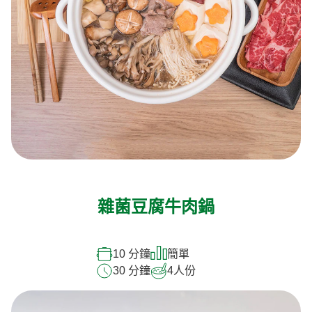
雜菌豆腐牛肉鍋
10 分鐘
簡單
30 分鐘
4
人份