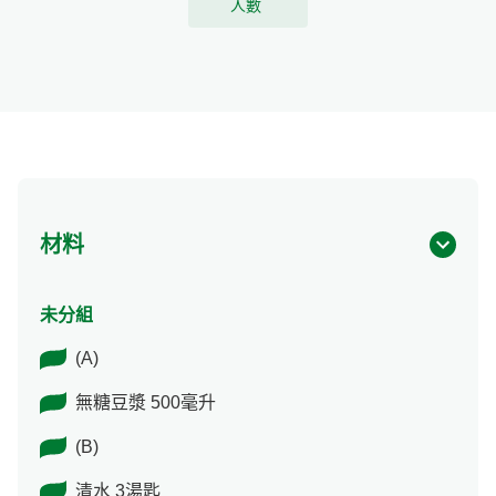
人數
材料
未分組
(A)
無糖豆漿 500毫升
(B)
清水 3湯匙