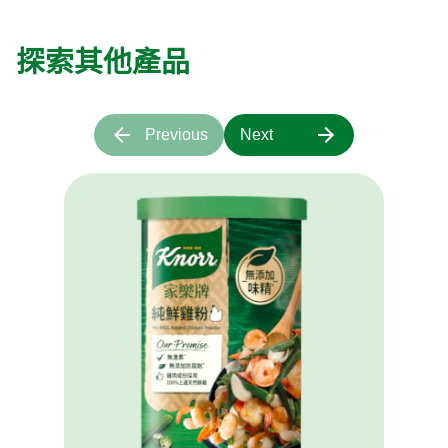
粟米草菇豆腐羹
25 分鐘
簡單
10 分鐘
2
人份
探索更多