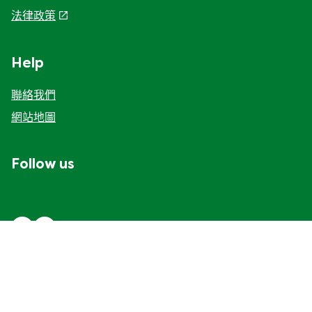
家樂牌純鮮雞粉
Legal
無障礙瀏覽
Cookie通知
聯合利華私隱保護聲明
Cookie 偏好設定
法律政策