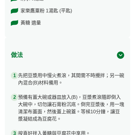
家樂鷹粟粉 1湯匙 (平匙)
黃糖 適量
做法
先把豆漿用中慢火煮滾，其間需不時攪拌；另一碗
內混合(B)材料備用。
預備有蓋大碗或器皿放入(B)，豆漿煮滾隨即倒入
大碗中，切勿讓石膏粉沉底。倒完豆漿後，用一塊
清潔布蓋面，然後蓋上碗蓋。等候10分鐘，讓豆
漿凝結成為豆腐花。
按喜好拌入黃糖與豆腐花中享用。