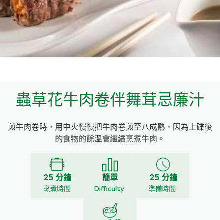
料理種類
家樂牌雞汁
愛環境食材篩選條件
家樂牌快熟通心粉
家樂牌鮮露
蟲草花牛肉卷伴舞茸忌廉汁
家樂牌鷹粟粉
煎牛肉卷時，用中火慢慢把牛肉卷煎至八成熟，因為上碟後
家樂牌雞湯粒
的食物的餘溫會繼續烹煮牛肉。
家樂牌純鮮清雞湯
25 分鐘
簡單
25 分鐘
烹煮時間
Difficulty
準備時間