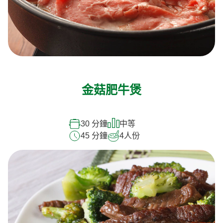
金菇肥牛煲
30 分鐘
中等
45 分鐘
4
人份