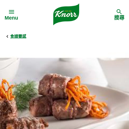
Skip to:
Menu
搜尋
食譜靈感
Back
Back
Back
食譜靈感
家樂牌產品
主頁
料理食材
家樂牌純鮮雞粉
背景
料理方式
家樂牌雞粉
甚麼是愛環境食材
季節節慶
家樂牌鮮菇粉
愛環境食材名單
多國料理
家樂牌濃湯寶
愛環境食材食譜