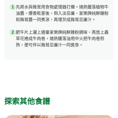
先將水與舞茸用食物處理器打爛。燒熱鑊落植物牛
油醬，爆香乾蔥後，倒入淡忌廉、家樂牌純鮮雞粉
和舞茸醬一同煮滾，再埋芡成舞茸忌廉汁。
肥牛片上灑上適量家樂牌純鮮雞粉調味，再放上蟲
草花捲成牛肉卷，燒熱鑊落油用中火把牛肉卷煎
熟，便可伴以舞茸忌廉汁一同進食。
探索其他食譜