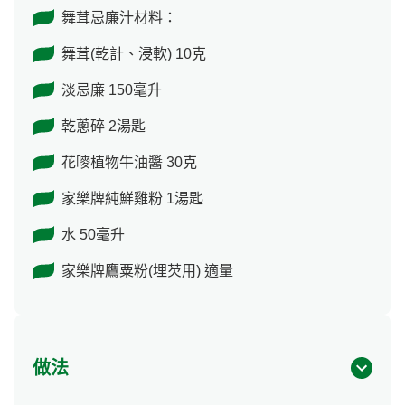
舞茸忌廉汁材料：
舞茸(乾計、浸軟) 10克
淡忌廉 150毫升
乾蔥碎 2湯匙
花嘜植物牛油醬 30克
家樂牌純鮮雞粉 1湯匙
水 50毫升
家樂牌鷹粟粉(埋芡用) 適量
做法