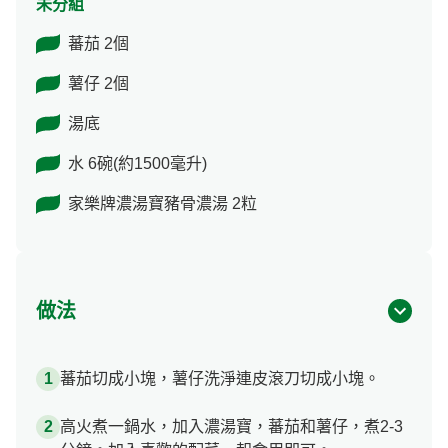
未分組
蕃茄 2個
薯仔 2個
湯底
水 6碗(約1500毫升)
家樂牌濃湯寶豬骨濃湯 2粒
做法
蕃茄切成小塊，薯仔洗淨連皮滾刀切成小塊。
高火煮一鍋水，加入濃湯寶，蕃茄和薯仔，煮2-3