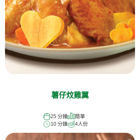
薯仔炆雞翼
25 分鐘
簡單
10 分鐘
4
人份