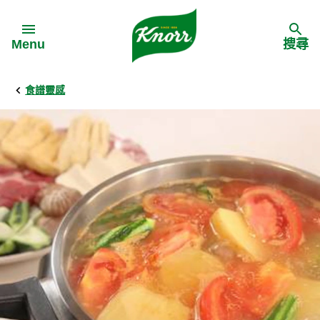
Skip to:
Menu
搜尋
食譜靈感
Back
Back
Back
食譜靈感
家樂牌產品
主頁
料理食材
家樂牌純鮮雞粉
背景
料理方式
家樂牌雞粉
甚麼是愛環境食材
季節節慶
家樂牌鮮菇粉
愛環境食材名單
多國料理
家樂牌濃湯寶
愛環境食材食譜