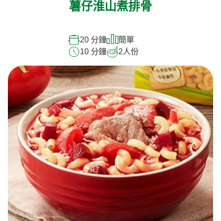
薯仔淮山煮排骨
20 分鐘
簡單
10 分鐘
2
人份