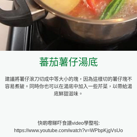
料理種類
家樂牌雞汁
愛環境食材篩選條件
家樂牌快熟通心粉
家樂牌鮮露
蕃茄薯仔湯底
家樂牌鷹粟粉
建議將薯仔滾刀切成中等大小的塊，因為這樣切的薯仔塊不
家樂牌雞湯粒
容易煮破。同時你也可以在湯底中加入一些芹菜，以帶給湯
底鮮甜滋味。
家樂牌純鮮清雞湯
快啲嚟睇吓食譜video學整啦:
https://www.youtube.com/watch?v=WPbpKjgVsUo