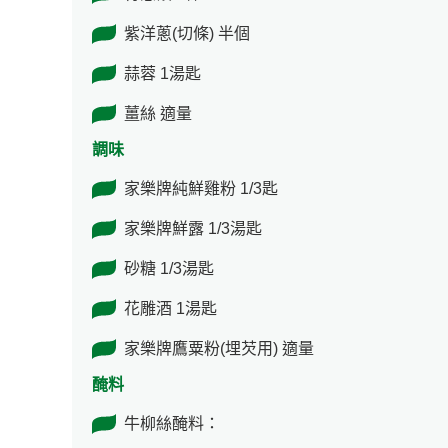
紫洋蔥(切條) 半個
蒜蓉 1湯匙
薑絲 適量
調味
家樂牌純鮮雞粉 1/3匙
家樂牌鮮露 1/3湯匙
砂糖 1/3湯匙
花雕酒 1湯匙
家樂牌鷹粟粉(埋芡用) 適量
醃料
牛柳絲醃料：