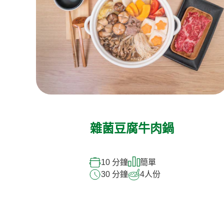
雜菌豆腐牛肉鍋
10 分鐘
簡單
30 分鐘
4
人份