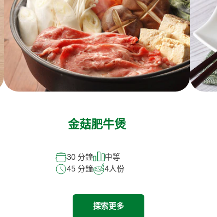
金菇肥牛煲
30 分鐘
中等
45 分鐘
4
人份
探索更多