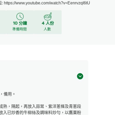
s://www.youtube.com/watch?v=EenrvzqI6tU
10 分鐘
4 人份
y
準備時間
人數
鐘，備用。
成熟，隔起，再放入蒜茸、紫洋蔥條及青蔥段
放入已炒香的牛柳絲及調味料炒勻，以鷹粟粉