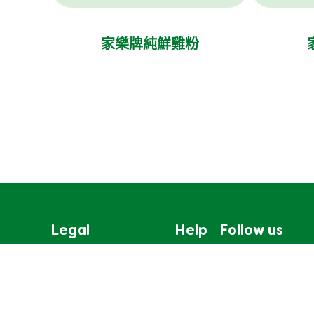
家樂牌純鮮雞粉
Legal
Help
Follow us
無障礙瀏覽
聯絡我們
Cookie通知
網站地圖
聯合利華私隱保護聲明