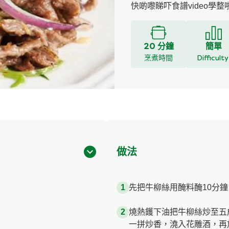
快啲嚟睇吓食譜video學整啦: http
20 分鐘
簡單
烹煮時間
Difficult
做法
先把牛柳絲用醃料醃10分
燒熱鑊下油把牛柳絲炒至五
一拼炒香，澆入花雕酒，再