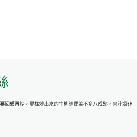
絲
要回鑊再炒，那樣炒出來的牛柳絲便差不多八成熟，肉汁還非