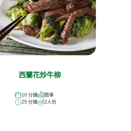
西蘭花炒牛柳
10 分鐘
簡單
25 分鐘
2
人份