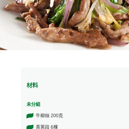
材料
未分組
牛柳絲 200克
青蔥段 6棵