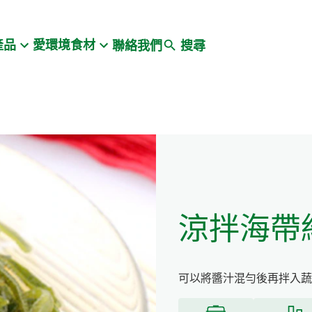
Search
產品
愛環境食材
聯絡我們
搜尋
涼拌海帶
可以將醬汁混勻後再拌入蔬