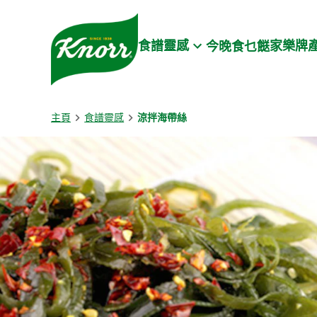
Skip to:
Main content
Footer
食譜靈感
家樂牌
今晚食乜餸
主頁
食譜靈感
涼拌海帶絲