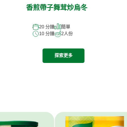
香煎帶子舞茸炒烏冬
20 分鐘
簡單
10 分鐘
2
人份
探索更多