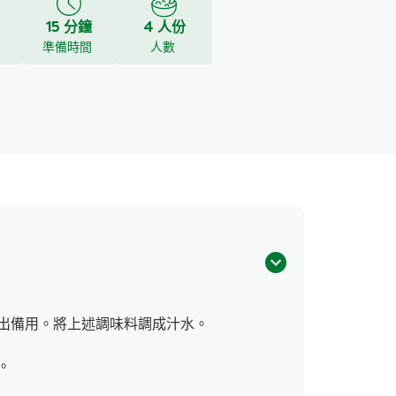
15 分鐘
4 人份
y
準備時間
人數
出備用。將上述調味料調成汁水。
。