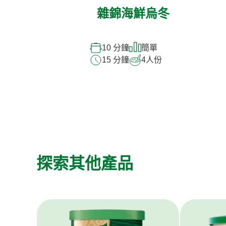
雜錦海鮮烏冬
10 分鐘
簡單
15 分鐘
4
人份
探索其他產品