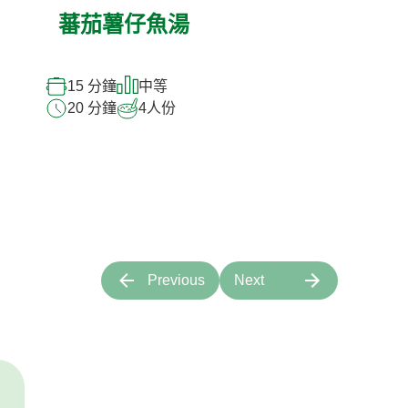
蕃茄薯仔魚湯
15 分鐘
中等
20 分鐘
4
人份
Previous
Next