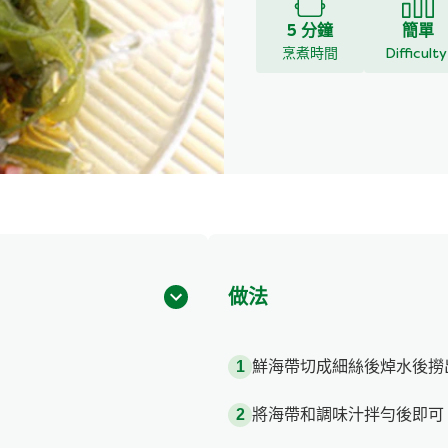
5 分鐘
簡單
烹煮時間
Difficult
做法
鮮海帶切成細絲後焯水後撈
將海帶和調味汁拌勻後即可