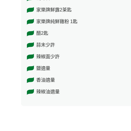
家樂牌鮮露2茶匙
家樂牌純鮮雞粉 1匙
醋2匙
蒜末少許
辣椒面少許
鹽適量
香油適量
辣椒油適量