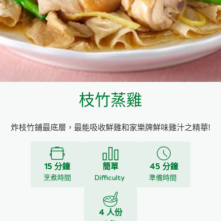
料理種類
家樂牌雞汁
愛環境食材篩選條件
家樂牌快熟通心粉
家樂牌鮮露
枝竹蒸雞
家樂牌鷹粟粉
炸枝竹鋪最底層，最能吸收鮮雞和家樂牌鮮味雞汁之精華!
家樂牌雞湯粒
家樂牌純鮮清雞湯
15 分鐘
簡單
45 分鐘
烹煮時間
Difficulty
準備時間
4 人份