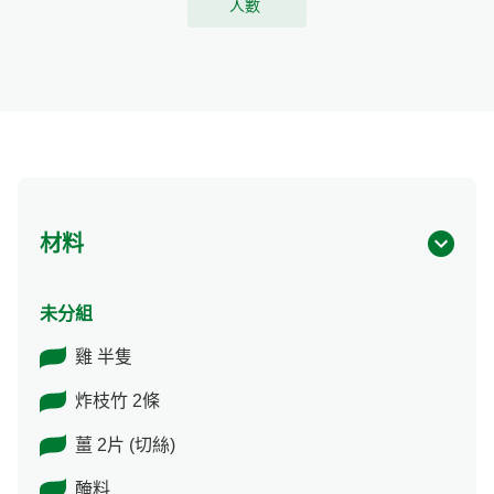
人數
材料
未分組
雞 半隻
炸枝竹 2條
薑 2片 (切絲)
醃料