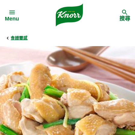
Skip to:
Menu
搜尋
食譜靈感
Back
Back
Back
食譜靈感
家樂牌產品
主頁
料理食材
家樂牌純鮮雞粉
背景
料理方式
家樂牌雞粉
甚麼是愛環境食材
季節節慶
家樂牌鮮菇粉
愛環境食材名單
多國料理
家樂牌濃湯寶
愛環境食材食譜