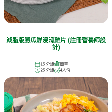
減脂版勝瓜鮮浸滑雞片 (註冊營養師設
計)
15 分鐘
簡單
25 分鐘
4
人份