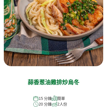
蒜香葱油雞排炒烏冬
15 分鐘
簡單
20 分鐘
2
人份