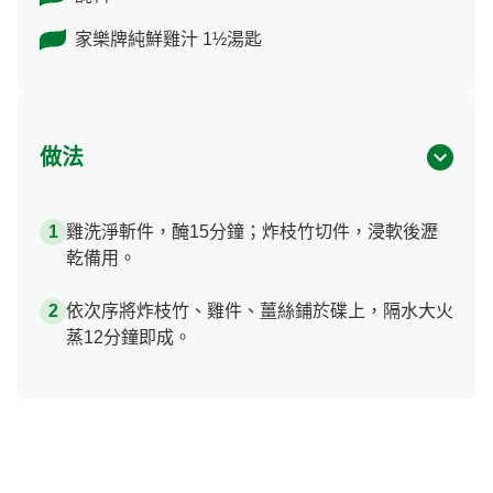
家樂牌純鮮雞汁 1½湯匙
做法
雞洗淨斬件，醃15分鐘；炸枝竹切件，浸軟後瀝
乾備用。
依次序將炸枝竹、雞件、薑絲鋪於碟上，隔水大火
蒸12分鐘即成。