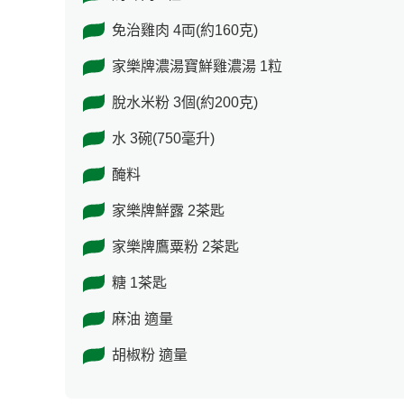
免治雞肉 4両(約160克)
家樂牌濃湯寶鮮雞濃湯 1粒
脫水米粉 3個(約200克)
水 3碗(750毫升)
醃料
家樂牌鮮露 2茶匙
家樂牌鷹粟粉 2茶匙
糖 1茶匙
麻油 適量
胡椒粉 適量