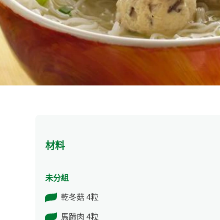
材料
未分組
乾冬菇 4粒
馬蹄肉 4粒