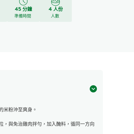
45 分鐘
4 人份
y
準備時間
人數
的米粉沖至爽身。
粒，與免治雞肉拌勻，加入醃料，循同一方向