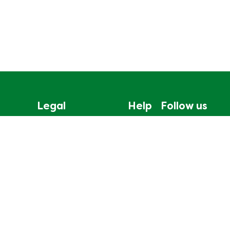
Legal
Help
Follow us
無障礙瀏覽
聯絡我們
Cookie通知
網站地圖
聯合利華私隱保護聲明
Cookie 偏好設定
法律政策
© 2026 Copyright Unilever