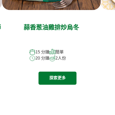
師
蒜香葱油雞排炒烏冬
15 分鐘
簡單
20 分鐘
2
人份
探索更多