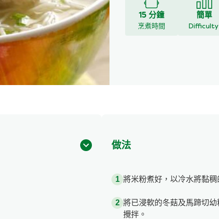
15 分鐘
簡單
烹煮時間
Difficult
做法
將米粉煮好，以冷水將黏稠
將已浸軟的冬菇及馬蹄切幼
攪拌。