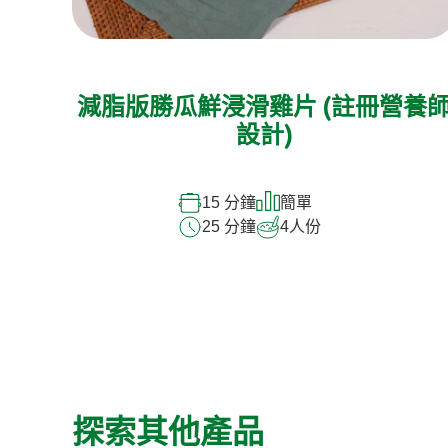
減脂版勝瓜鮮浸滑雞片 (註冊營養
設計)
15 分鐘
簡單
25 分鐘
4
人份
探索其他產品