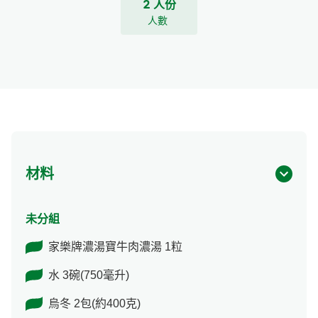
2 人份
人數
材料
未分組
家樂牌濃湯寶牛肉濃湯 1粒
水 3碗(750毫升)
烏冬 2包(約400克)