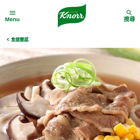
Skip to:
Menu
搜尋
食譜靈感
Back
Back
Back
食譜靈感
家樂牌產品
主頁
料理食材
家樂牌純鮮雞粉
背景
料理方式
家樂牌雞粉
甚麼是愛環境食材
季節節慶
家樂牌鮮菇粉
愛環境食材名單
多國料理
家樂牌濃湯寶
愛環境食材食譜