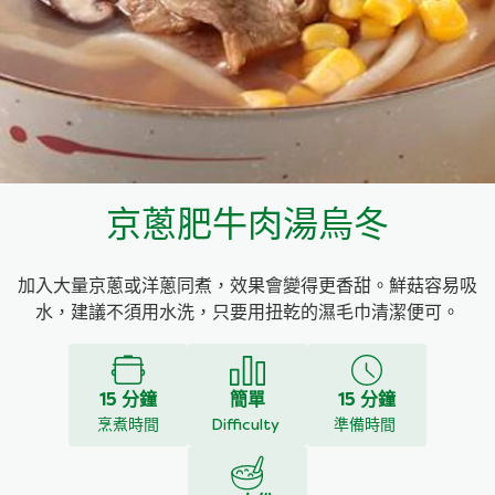
料理種類
家樂牌雞汁
愛環境食材篩選條件
家樂牌快熟通心粉
家樂牌鮮露
京蔥肥牛肉湯烏冬
家樂牌鷹粟粉
加入大量京蔥或洋蔥同煮，效果會變得更香甜。鮮菇容易吸
家樂牌雞湯粒
水，建議不須用水洗，只要用扭乾的濕毛巾清潔便可。
家樂牌純鮮清雞湯
15 分鐘
簡單
15 分鐘
烹煮時間
Difficulty
準備時間