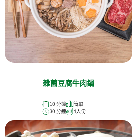
雜菌豆腐牛肉鍋
10 分鐘
簡單
30 分鐘
4
人份