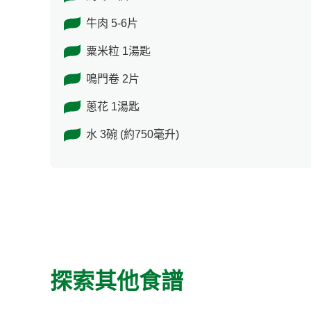
牛肉 5-6片
粟米粒 1湯匙
鳴門卷 2片
蔥花 1湯匙
水 3碗 (約750毫升)
探索其他食譜