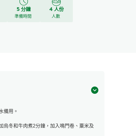
5 分鐘
4 人份
y
準備時間
人數
水備用。
加烏冬和牛肉煮2分鐘，加入鳴門卷、粟米及