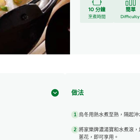
10 分鐘
簡單
烹煮時間
Difficult
做法
烏冬用熱水煮至熟，隔起沖
將家樂牌濃湯寶和水煮滾，
蔥花，即可享用。