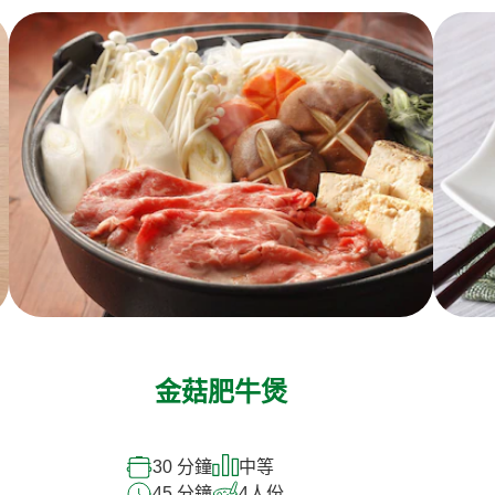
金菇肥牛煲
30 分鐘
中等
45 分鐘
4
人份