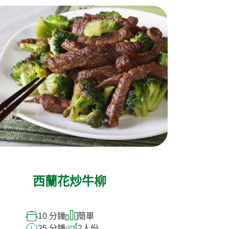
西蘭花炒牛柳
10 分鐘
簡單
25 分鐘
2
人份