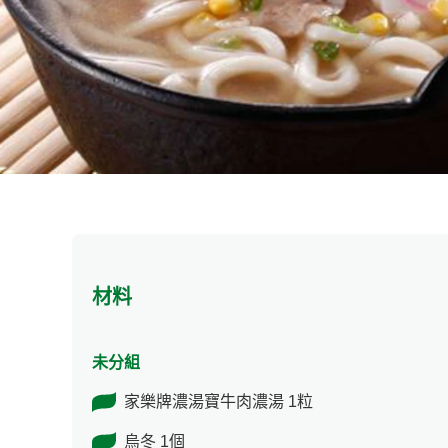
材料
未分組
家樂牌濃湯寶牛肉濃湯 1粒
烏冬 1個