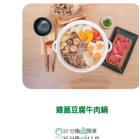
雜菌豆腐牛肉鍋
10 分鐘
簡單
30 分鐘
4
人份