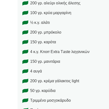
200 γρ. αλεύρι ολικής άλεσης
100 γρ. κρύα μαργαρίνη
½ κ.γ. αλάτι
200 γρ. μπρόκολο
150 γρ. καρότα
4 κ.γ. Κnorr Εxtra Τaste λαχανικών
150 γρ. μανιτάρια
4 αυγά
200 γρ. κρέμα γάλακτος light
50 γρ. καρύδια
Τριμμένο μοσχοκάρυδο