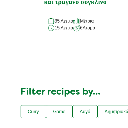
και τραγανό σύγκλινο
35 Λεπτά
Μέτρια
15 Λεπτά
6
Άτομα
Filter recipes by…
Curry
Game
Αυγό
Δημητριακ