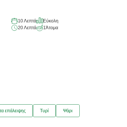
10 Λεπτά
Εύκολη
20 Λεπτά
1
Άτομα
τα επάλειψης
Τυρί
Ψάρι