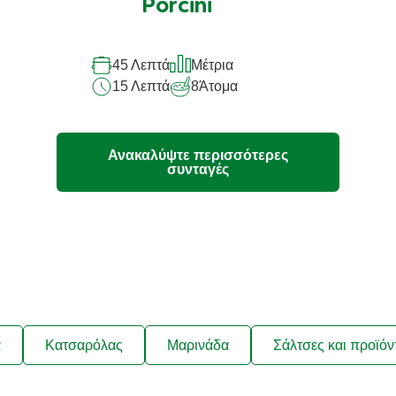
Porcini
45 Λεπτά
Μέτρια
15 Λεπτά
8
Άτομα
Ανακαλύψτε περισσότερες
συνταγές
ά
Κατσαρόλας
Μαρινάδα
Σάλτσες και προϊόν