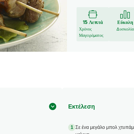
Γράψτε μι
Δεν
υποβλήθηκαν
αξιολογήσεις
για
15 Λεπτά
Εύκολη
αυτό
Χρόνος
Δυσκολία
το
Μαγειρέματος
recipe
Εκτέλεση
Σε ένα μεγάλο μπολ χτυπάμε