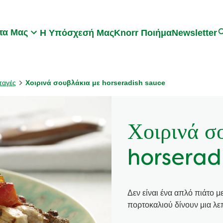
Search
τα Μας
Η Υπόσχεσή Μας
Knorr Ποιήμα
Newsletter
ταγές
Χοιρινά σουβλάκια με horseradish sauce
Χοιρινά σ
horserad
Δεν είναι ένα απλό πιάτο μ
πορτοκαλιού δίνουν μια λε