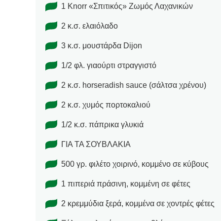
1 Knorr «Σπιτικός» Ζωμός Λαχανικών
2 κ.σ. ελαιόλαδο
3 κ.σ. μουστάρδα Dijon
1/2 φλ. γιαούρτι στραγγιστό
2 κ.σ. horseradish sauce (σάλτσα χρένου)
2 κ.σ. χυμός πορτοκαλιού
1/2 κ.σ. πάπρικα γλυκιά
ΓΙΑ ΤΑ ΣΟΥΒΛΑΚΙΑ
500 γρ. φιλέτο χοιρινό, κομμένο σε κύβους
1 πιπεριά πράσινη, κομμένη σε φέτες
2 κρεμμύδια ξερά, κομμένα σε χοντρές φέτες