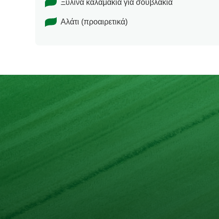
Ξύλινα καλαμάκια για σουβλάκια
Αλάτι (προαιρετικά)