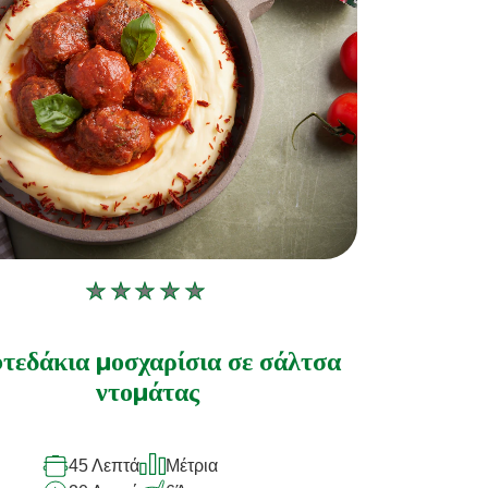
Δεν
υποβλήθηκαν
αξιολογήσεις
τεδάκια μοσχαρίσια σε σάλτσα
για
ντομάτας
αυτό
το
45 Λεπτά
Μέτρια
recipe