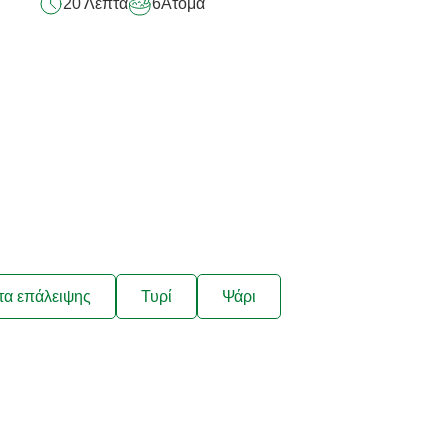
20 Λεπτά
6
Άτομα
τα επάλειψης
Τυρί
Ψάρι
ιάζουν στις
τα μας;