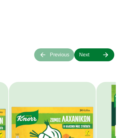
α πάνω μας.
Previous
Next