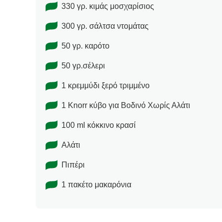
330 γρ. κιμάς μοσχαρίσιος
300 γρ. σάλτσα ντομάτας
50 γρ. καρότο
50 γρ.σέλερι
1 κρεμμύδι ξερό τριμμένο
1 Knorr κύβο για Βοδινό Χωρίς Αλάτι
100 ml κόκκινο κρασί
Αλάτι
Πιπέρι
1 πακέτο μακαρόνια