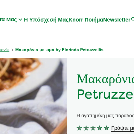
Search
τα Μας
Η Υπόσχεσή Μας
Knorr Ποιήμα
Newsletter
ταγές
Μακαρόνια με κιμά by Florinda Petruzzellis
Μακαρόνια
Petruzzel
Η αγαπημένη μας παραδοσια
Γράψτε μι
Δεν