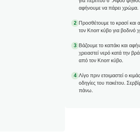
για περίπου 6’ .Αφού ψηθού
αφήνουμε να πάρει χρώμα.
Προσθέτουμε το κρασί και α
τον Knorr κύβο για βοδινό χ
Βάζουμε το καπάκι και αφήν
χρειαστεί νερό κατά την β
από τον Knorr κύβο.
Λίγο πριν ετοιμαστεί ο κιμ
οδηγίες του πακέτου. Σερβί
πάνω.