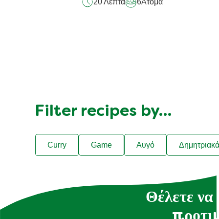
20 Λεπτά
6
Άτομα
Filter recipes by…
Curry
Game
Αυγό
Δημητριακ
Θέλετε να 
προτιμ