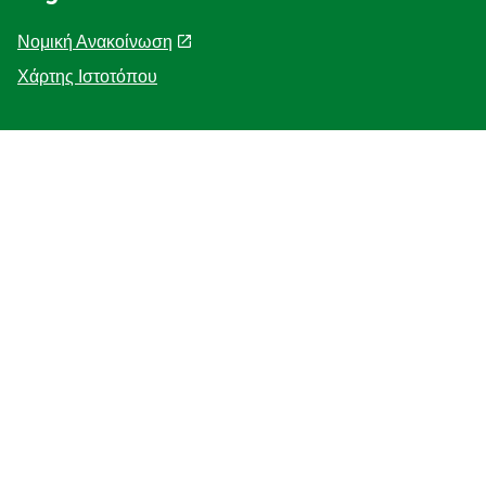
Νομική Ανακοίνωση
Χάρτης Ιστοτόπου
Help
Η Ιστορία μας
F.A.Q
Επικοινωνήστε μαζί μας
Προσβασιμότητα
Γνωστοποίηση για τη χρηση cookies
ΓΝΩΣΤΟΠΟΙΗΣΗ ΓΙΑ ΤΗΝ ΠΡΟΣΤΑΣΙΑ ΤΗΣ ΙΔΙΩΤΙΚΗΣ
ΖΩΗΣ
Διαχείριση Προτιμήσεων
Κατάστημα - εντοπιστής