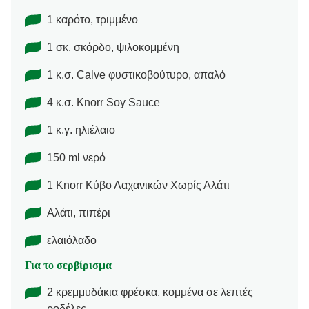
1 καρότο, τριμμένο
1 σκ. σκόρδο, ψιλοκομμένη
1 κ.σ. Calve φυστικοβούτυρο, απαλό
4 κ.σ. Knorr Soy Sauce
1 κ.γ. ηλιέλαιο
150 ml νερό
1 Knorr Κύβο Λαχανικών Χωρίς Αλάτι
Αλάτι, πιπέρι
ελαιόλαδο
Για το σερβίρισμα
2 κρεμμυδάκια φρέσκα, κομμένα σε λεπτές
ροδέλες