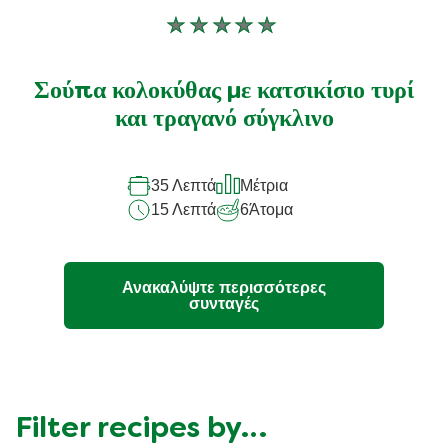
Δεν
υποβλήθηκαν
αξιολογήσεις
Σούπα κολοκύθας με κατσικίσιο τυρί
για
και τραγανό σύγκλινο
αυτό
το
35 Λεπτά
Μέτρια
recipe
15 Λεπτά
6
Άτομα
Ανακαλύψτε περισσότερες
συνταγές
Filter recipes by…