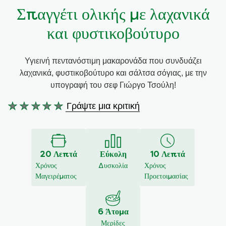
Σπαγγέτι ολικής με λαχανικά
Συνταγές από την Μαργαρίτα Νικολαΐδη
και φυστικοβούτυρο
Υγιεινή πεντανόστιμη μακαρονάδα που συνδυάζει
λαχανικά, φυστικοβούτυρο και σάλτσα σόγιας, με την
υπογραφή του σεφ Γιώργο Τσούλη!
Γράψτε μια κριτική
Δεν
υποβλήθηκαν
αξιολογήσεις
για
20 Λεπτά
Εύκολη
10 Λεπτά
αυτό
Χρόνος
Δυσκολία
Χρόνος
το
Μαγειρέματος
Προετοιμασίας
recipe
6 Άτομα
Μερίδες