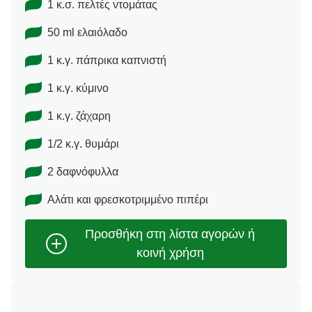
1 κ.σ. πελτές ντομάτας
50 ml ελαιόλαδο
1 κ.γ. πάπρικα καπνιστή
1 κ.γ. κύμινο
1 κ.γ. ζάχαρη
1/2 κ.γ. θυμάρι
2 δαφνόφυλλα
Αλάτι και φρεσκοτριμμένο πιπέρι