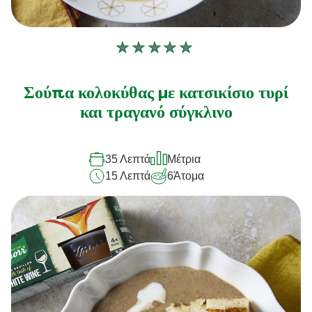
Δεν
υποβλήθηκαν
αξιολογήσεις
Σούπα κολοκύθας με κατσικίσιο τυρί
για
και τραγανό σύγκλινο
αυτό
το
35 Λεπτά
Μέτρια
recipe
15 Λεπτά
6
Άτομα