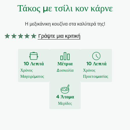
Τάκος με τσίλι κον κάρνε
Συνταγές από την Μαργαρίτα Νικολαΐδη
Η μεξικάνικη κουζίνα στα καλύτερά της!
Γράψτε μια κριτική
Δεν
υποβλήθηκαν
αξιολογήσεις
για
10 Λεπτά
Μέτρια
10 Λεπτά
αυτό
Χρόνος
Δυσκολία
Χρόνος
το
Μαγειρέματος
Προετοιμασίας
recipe
4 Άτομα
Μερίδες