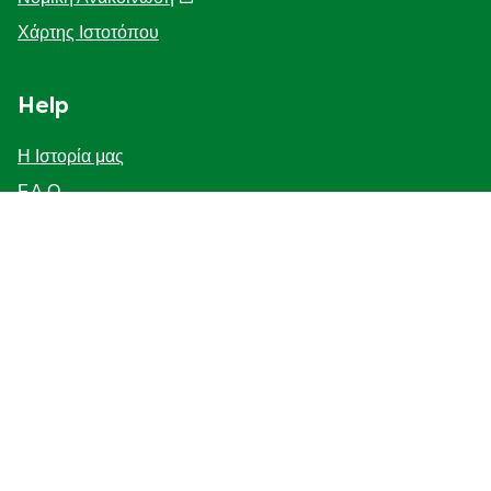
Χάρτης Ιστοτόπου
Help
Η Ιστορία μας
F.A.Q
Επικοινωνήστε μαζί μας
Προσβασιμότητα
Γνωστοποίηση για τη χρηση cookies
ΓΝΩΣΤΟΠΟΙΗΣΗ ΓΙΑ ΤΗΝ ΠΡΟΣΤΑΣΙΑ ΤΗΣ ΙΔΙΩΤΙΚΗΣ
ΖΩΗΣ
Διαχείριση Προτιμήσεων
Κατάστημα - εντοπιστής