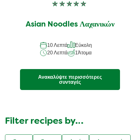
Δεν
υποβλήθηκαν
αξιολογήσεις
Asian Noodles Λαχανικών
για
αυτό
10 Λεπτά
Εύκολη
το
20 Λεπτά
1
Άτομα
recipe
Ανακαλύψτε περισσότερες
συνταγές
Filter recipes by…