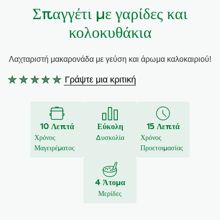
Σπαγγέτι με γαρίδες και
Συνταγές από την Μαργαρίτα Νικολαΐδη
κολοκυθάκια
Λαχταριστή μακαρονάδα με γεύση και άρωμα καλοκαιριού!
Γράψτε μια κριτική
Δεν
υποβλήθηκαν
αξιολογήσεις
για
10 Λεπτά
Εύκολη
15 Λεπτά
αυτό
Χρόνος
Δυσκολία
Χρόνος
το
Μαγειρέματος
Προετοιμασίας
recipe
4 Άτομα
Μερίδες