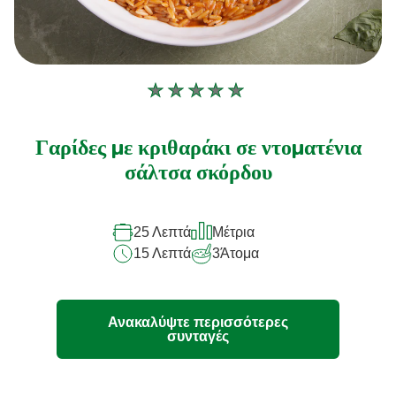
Δεν
υποβλήθηκαν
αξιολογήσεις
Γαρίδες με κριθαράκι σε ντοματένια
για
σάλτσα σκόρδου
αυτό
το
25 Λεπτά
Μέτρια
recipe
15 Λεπτά
3
Άτομα
Ανακαλύψτε περισσότερες
συνταγές