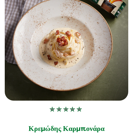
Δεν
υποβλήθηκαν
αξιολογήσεις
Κρεμώδης Καρμπονάρα