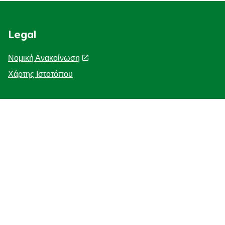
Legal
Νομική Ανακοίνωση
Χάρτης Ιστοτόπου
Help
Η Ιστορία μας
F.A.Q
Επικοινωνήστε μαζί μας
Προσβασιμότητα
Γνωστοποίηση για τη χρηση cookies
ΓΝΩΣΤΟΠΟΙΗΣΗ ΓΙΑ ΤΗΝ ΠΡΟΣΤΑΣΙΑ ΤΗΣ ΙΔΙΩΤΙΚΗΣ
ΖΩΗΣ