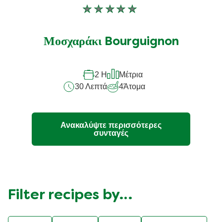
Δεν
υποβλήθηκαν
αξιολογήσεις
Μοσχαράκι Bourguignon
για
αυτό
2 H
Μέτρια
το
30 Λεπτά
4
Άτομα
recipe
Ανακαλύψτε περισσότερες
συνταγές
Filter recipes by…