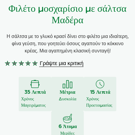
Φιλέτο μοσχαρίσιο με σάλτσα
Συνταγές από την Μαργαρίτα Νικολαΐδη
Μαδέρα
Η σάλτσα με το γλυκό κρασί δίνει στο φιλέτο μια ιδιαίτερη,
φίνα γεύση, που γοητεύει όσους αγαπούν το κόκκινο
κρέας. Μια αγαπημένη κλασική συνταγή!
Γράψτε μια κριτική
Δεν
υποβλήθηκαν
αξιολογήσεις
για
35 Λεπτά
Μέτρια
15 Λεπτά
αυτό
Χρόνος
Δυσκολία
Χρόνος
το
Μαγειρέματος
Προετοιμασίας
recipe
6 Άτομα
Μερίδες