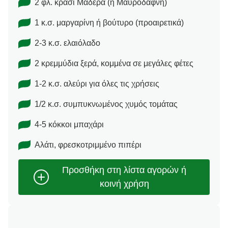
2 φλ. κρασί Μαδέρα (ή Μαυροδάφνη)
1 κ.σ. μαργαρίνη ή βούτυρο (προαιρετικά)
2-3 κ.σ. ελαιόλαδο
2 κρεμμύδια ξερά, κομμένα σε μεγάλες φέτες
1-2 κ.σ. αλεύρι για όλες τις χρήσεις
1/2 κ.σ. συμπυκνωμένος χυμός τομάτας
4-5 κόκκοι μπαχάρι
Αλάτι, φρεσκοτριμμένο πιπέρι