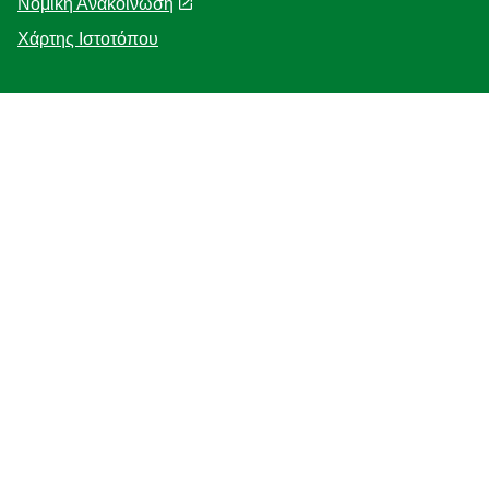
Νομική Ανακοίνωση
Χάρτης Ιστοτόπου
Help
Η Ιστορία μας
F.A.Q
Επικοινωνήστε μαζί μας
Προσβασιμότητα
Γνωστοποίηση για τη χρηση cookies
ΓΝΩΣΤΟΠΟΙΗΣΗ ΓΙΑ ΤΗΝ ΠΡΟΣΤΑΣΙΑ ΤΗΣ ΙΔΙΩΤΙΚΗΣ
ΖΩΗΣ
Διαχείριση Προτιμήσεων
Κατάστημα - εντοπιστής